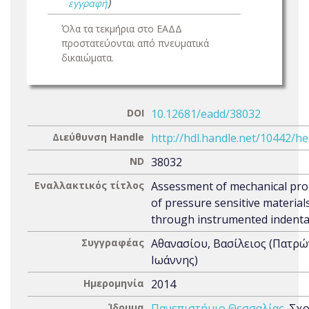
εγγραφή
)
Όλα τα τεκμήρια στο ΕΑΔΔ
προστατεύονται από πνευματικά
δικαιώματα.
DOI
10.12681/eadd/38032
Διεύθυνση Handle
http://hdl.handle.net/10442/h
ND
38032
Εναλλακτικός τίτλος
Assessment of mechanical pro
of pressure sensitive material
through instrumented indenta
Συγγραφέας
Αθανασίου, Βασίλειος (Πατρώ
Ιωάννης)
Ημερομηνία
2014
Ίδρυμα
Πανεπιστήμιο Θεσσαλίας
. Σχ