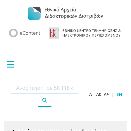
A-
A0
A+
|
EN