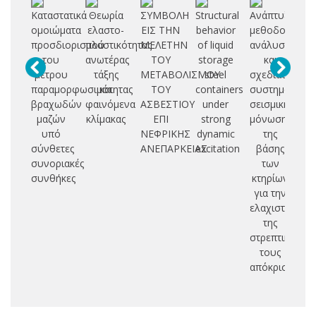
Καταστατικά
Θεωρία
ΣΥΜΒΟΛΗ
Structural
Ανάπτυξη
D
ομοιώματα
ελαστο-
ΕΙΣ ΤΗΝ
behavior
μεθοδολογιώ
προσδιορισμού
πλαστικότητας
ΜΕΛΕΤΗΝ
of liquid
ανάλυσης
m
του
ανωτέρας
ΤΟΥ
storage
και
μέτρου
τάξης
ΜΕΤΑΒΟΛΙΣΜΟΥ
steel
σχεδιασμού
es
παραμορφωσιμότητας
και
ΤΟΥ
containers
συστημάτων
βραχωδών
φαινόμενα
ΑΣΒΕΣΤΙΟΥ
under
σεισμικής
tr
μαζών
κλίμακας
ΕΠΙ
strong
μόνωσης
s
υπό
ΝΕΦΡΙΚΗΣ
dynamic
της
σύνθετες
ΑΝΕΠΑΡΚΕΙΑΣ
excitation
βάσης
co
συνοριακές
των
op
συνθήκες
κτηρίων
co
για την
ελαχιστοποίη
της
στρεπτικής
τους
απόκρισης.