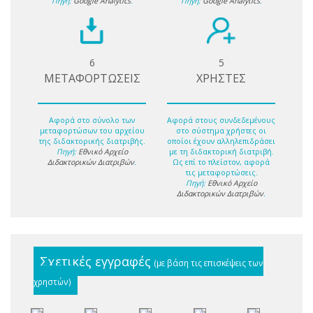
Πηγή:
Google Analytics
.
Πηγή:
Google Analytics
.
6
5
ΜΕΤΑΦΟΡΤΩΣΕΙΣ
ΧΡΗΣΤΕΣ
Αφορά στο σύνολο των
Αφορά στους συνδεδεμένους
μεταφορτώσων του αρχείου
στο σύστημα χρήστες οι
της διδακτορικής διατριβής.
οποίοι έχουν αλληλεπιδράσει
Πηγή:
Εθνικό Αρχείο
με τη διδακτορική διατριβή.
Διδακτορικών Διατριβών
.
Ως επί το πλείστον, αφορά
τις μεταφορτώσεις.
Πηγή:
Εθνικό Αρχείο
Διδακτορικών Διατριβών
.
Σχετικές εγγραφές
(με βάση τις επισκέψεις των
χρηστών)