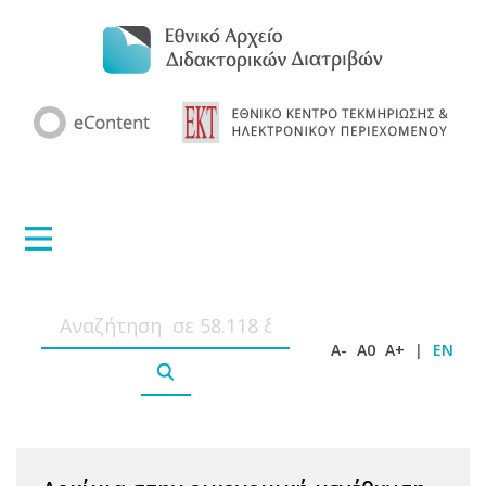
A-
A0
A+
|
EN