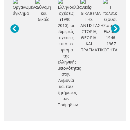
Οργανωμένο
Δύναμη
Ελληνοαλβανικές
ΤΟ
Η
Ισ
έγκλημα
και
σχέσεις
ΔΙΚΑΙΩΜΑ
πολιτική
γ
δικαίο
(1990-
ΤΗΣ
εξουσία
2010): οι
ΑΝΤΙΣΤΑΣΗΣ.
στην
ε
διμερείς
ΙΣΤΟΡΙΑ,
Ελλάδα,
δι
σχέσεις
ΘΕΩΡΙΑ
1946-
υπό το
ΚΑΙ
1967
Ε
πρίσμα
ΠΡΑΓΜΑΤΙΚΟΤΗΤΑ
τ
της
ελληνικής
μειονότητας
στην
Αλβανία
και του
ζητήματος
των
Τσάμηδων