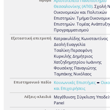
Ίδρυμα
Αριστοτέλειο Πανεπιστήμιο
Θεσσαλονίκης (ΑΠΘ)
. Σχολή 
Οικονομικών και Πολιτικών
Επιστημών. Τμήμα Οικονομι
Επιστημών. Τομέας Ανάπτυξης
Προγραμματισμού
Εξεταστική επιτροπή
Κατρακυλίδης Κωνσταντίνος
Δεσλή Ευαγγελία
Τσαλίκη Περσεφόνη
Κυρκιλής Δημήτριος
Χατζηδημητρίου Ιωάννης
Φουσέκης Παναγιώτης
Ταμπάκης Νικόλαος
Επιστημονικό πεδίο
Κοινωνικές Επιστήμες
➨
Οικο
και Επιχειρήσεις
Λέξεις-κλειδιά
Μεγέθυνση; Σύγκλιση; Υποδεί
Panel