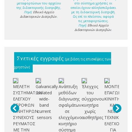
μεταφορτώσων του αρχείου
στο σύστημα χρήστες οι
της διδακτορικής διατριβής.
οποίοι έχουν αλληλεπιδράσει
Πηγή:
Εθνικό Αρχείο
με τη διδακτορική διατριβή.
Διδακτορικών Διατριβών
.
Ως επί το πλείστον, αφορά
τις μεταφορτώσεις.
Πηγή:
Εθνικό Αρχείο
Διδακτορικών Διατριβών
.
Σχετικές εγγραφές
(με βάση τις επισκέψεις των
χρηστών)
ΜΕΛΕΤΗ
Galvanically
Ανάπτυξη
Έλεγχος
ΜΟΝΤΕΛΟΠΟ
Σχ
ΣΥΣΤΗΜΑΤΩΝ
isolated
μεθόδων
του
ΕΠΑΓΩΓΙΚΟΥ
ΕΛΕΓΧΟΥ
wide-
διάγνωσης
σύγχρονου
ΚΙΝΗΤΗΡΑ
κα
ΣΤΡΟΦΩΝ
band
σφαλμάτων
κινητήρα
ΚΑΙ
κι
ΚΙΝΗΤΗΡΩΝ
current
σε
χωρίς
ΝΕΕΣ
μ
ΣΥΝΕΧΟΥΣ
sensors
ελεγχόμενο
αισθητήρες
ΤΕΧΝΙΚΕΣ
μ
ΡΕΥΜΑΤΟΣ
κινητήριο
ΕΛΕΓΧΟΥ
ΜΕ ΤΗΝ
σύστημα
ΓΙΑ
ηλ