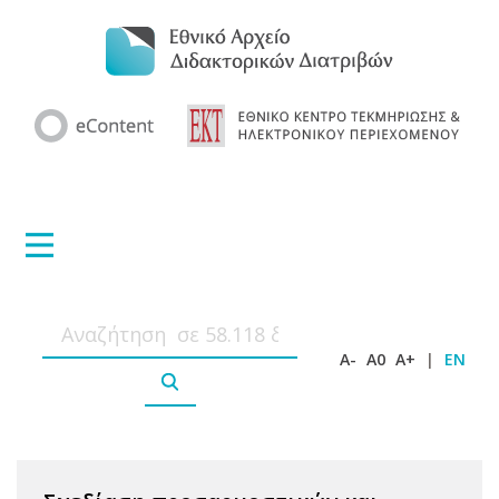
A-
A0
A+
|
EN