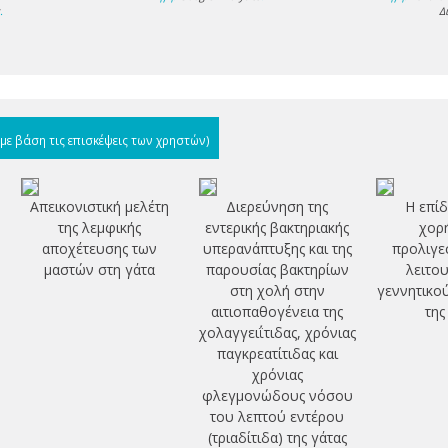
s
.
Δ
(με βάση τις επισκέψεις των χρηστών)
Απεικονιστική μελέτη
Διερεύνηση της
Η επίδ
της λεμφικής
εντερικής βακτηριακής
χορ
αποχέτευσης των
υπερανάπτυξης και της
προλιγε
μαστών στη γάτα
παρουσίας βακτηρίων
λειτο
στη χολή στην
γεννητικο
αιτιοπαθογένεια της
της
χολαγγειΐτιδας, χρόνιας
παγκρεατίτιδας και
χρόνιας
φλεγμονώδους νόσου
του λεπτού εντέρου
(τριαδίτιδα) της γάτας