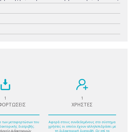
1
1
ΦΟΡΤΩΣΕΙΣ
ΧΡΗΣΤΕΣ
ο των μεταφορτώσων του
Αφορά στους συνδεδεμένους στο σύστημα
δακτορικής διατριβής.
χρήστες οι οποίοι έχουν αλληλεπιδράσει με
 Αρχείο Διδακτορικών
τη διδακτορική διατριβή. Ως επί το