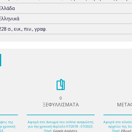
Ελλάδα
Ελληνικά
228 σ., εικ., πιν., γραφ.
0
ΞΕΦΥΛΛΙΣΜΑΤΑ
ΜΕΤΑ
ψεις της
Αφορά στο άνοιγμα του online αναγνώστη
Αφορά στο σύνολ
ην χρονική
για την χρονική περίοδο 07/2018 - 07/2023.
αρχείου της δι
23.
Πηγή:
Google Analytics
.
Πηγή:
Εθνικό