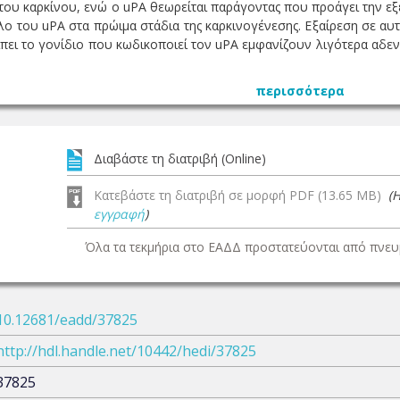
 του καρκίνου, ενώ ο uPA θεωρείται παράγοντας που προάγει την ε
λο του uPA στα πρώιμα στάδια της καρκινογένεσης. Εξαίρεση σε αυ
ίπει το γονίδιο που κωδικοποιεί τον uPA εμφανίζουν λιγότερα αδε
περισσότερα
Διαβάστε τη διατριβή (Online)
Κατεβάστε τη διατριβή σε μορφή PDF (13.65 MB)
(
εγγραφή
)
Όλα τα τεκμήρια στο ΕΑΔΔ προστατεύονται από πνευμ
10.12681/eadd/37825
http://hdl.handle.net/10442/hedi/37825
37825