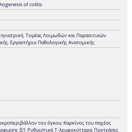
ogenesis of colitis
τηνιατρική. Τομέας Λοιμωδών και Παρασιτικών
κής. Εργαστήριο Παθολογικής Ανατομικής
οκροπεριβάλλον του όγκου; Καρκίνος του παχέος
μόρφωσης β1; Ρυθμιστικά Τ-λεμφοκύτταρα; Προτεάσες