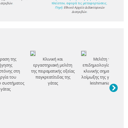
ιατριβών
.
πλείστον, αφορά τις μεταφορτώσεις.
Πηγή:
Εθνικό Αρχείο Διδακτορικών
Διατριβών
.
ραση της
Κλινική και
Μελέτη της
ήγησης
εργαστηριακή μελέτη
επιδημιολογίας και της
στόνης στη
της πειραματικής οξείας
κλινικής σημασίας της
υργία του
παγκρεατίτιδας της
λοίμωξης της γάτας από
ύ συστήματος
γάτας
leishmania spp
 γάτας