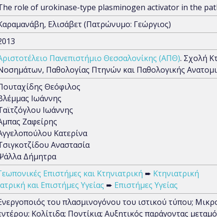
The role of urokinase-type plasminogen activator in the path
Καραμανάβη, Ελισάβετ (Πατρώνυμο: Γεώργιος)
2013
Αριστοτέλειο Πανεπιστήμιο Θεσσαλονίκης (ΑΠΘ)
. Σχολή Κ
Νοσημάτων, Παθολογίας Πτηνών και Παθολογικής Ανατομι
Πουταχίδης Θεόφιλος
Βλέμμας Ιωάννης
Ταϊτζόγλου Ιωάννης
Άμπας Ζαφείρης
Αγγελοπούλου Κατερίνα
Τσιγκοτζίδου Αναστασία
Ψάλλα Δήμητρα
Γεωπονικές Επιστήμες και Κτηνιατρική
➨
Κτηνιατρική
Ιατρική και Επιστήμες Υγείας
➨
Επιστήμες Υγείας
Ενεργοποιός του πλασμινογόνου του ιστικού τύπου; Μικρ
εντέρου; Κολίτιδα; Ποντίκια; Αυξητικός παράγοντας μετα