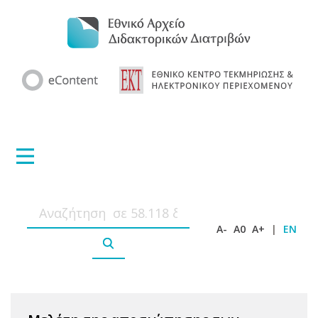
A-
A0
A+
|
EN