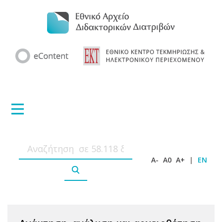
A-
A0
A+
|
EN