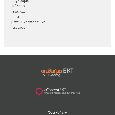
παγκόσμιο
πόλεμο
έως και
τη
μεταψυχροπολεμική
περίοδο