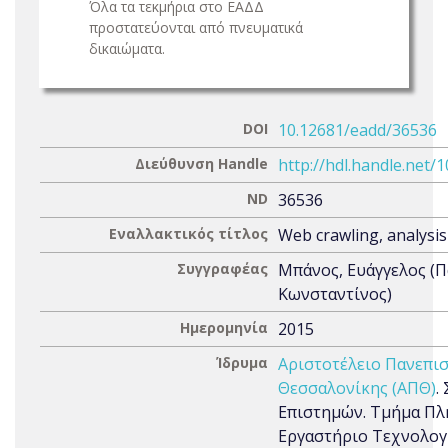
Όλα τα τεκμήρια στο ΕΑΔΔ
προστατεύονται από πνευματικά
δικαιώματα.
DOI
10.12681/eadd/36536
Διεύθυνση Handle
http://hdl.handle.net/
ND
36536
Εναλλακτικός τίτλος
Web crawling, analysis
Συγγραφέας
Μπάνος, Ευάγγελος (
Κωνσταντίνος)
Ημερομηνία
2015
Ίδρυμα
Αριστοτέλειο Πανεπι
Θεσσαλονίκης (ΑΠΘ)
.
Επιστημών. Τμήμα Πλ
Εργαστήριο Τεχνολογί