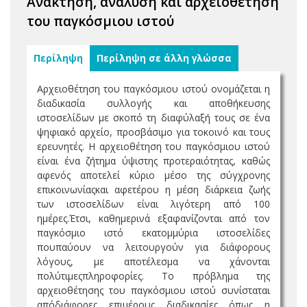
Ανάκτηση, ανάλυση και αρχειοθέτηση
του παγκόσμιου ιστού
Περίληψη
Περίληψη σε άλλη γλώσσα
Αρχειοθέτηση του παγκόσμιου ιστού ονομάζεται η
διαδικασία συλλογής και αποθήκευσης
ιστοσελίδων με σκοπό τη διαφύλαξή τους σε ένα
ψηφιακό αρχείο, προσβάσιμο για τοκοινό και τους
ερευνητές. Η αρχειοθέτηση του παγκόσμιου ιστού
είναι ένα ζήτημα ύψιστης προτεραιότητας, καθώς
αφενός αποτελεί κύριο μέσο της σύγχρονης
επικοινωνίαςκαι αφετέρου η μέση διάρκεια ζωής
των ιστοσελίδων είναι λιγότερη από 100
ημέρες.Έτσι, καθημερινά εξαφανίζονται από τον
παγκόσμιο ιστό εκατομμύρια ιστοσελίδες
πουπαύουν να λειτουργούν για διάφορους
λόγους, με αποτέλεσμα να χάνονται
πολύτιμεςπληροφορίες. Το πρόβλημα της
αρχειοθέτησης του παγκόσμιου ιστού συνίσταται
απόδιάφορες επιμέρους διαδικασίες όπως η