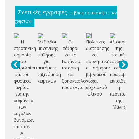
Σχετικές εγγραφές
(με βάση τις επισκέψεις των
χρηστών)
Η
Μέθοδοι
Οι
Πολιτικές
Αξιοποίηση
στρατηγική
μηχανικής
Χάζαροι
διατήρησης
της
σημασία
μάθησης
και το
και
τοπικής
του
για
Βυζάντιο:
προληπτικής
ιστορίας
in
πετρελαίου
αυτόματη
ιστορική
συντήρησης
στην
και του
ταξινόμηση
και
βιβλιακού
πρωτοβάθμια
c
φυσικού
κειμένων
θρησκειολογική
και
εκπαίδευση:
αερίου
προσέγγιση
αρχειακού
η
ap
για την
υλικού
περίπτωση
ασφάλεια
της
των
Μάνης
μεγάλων
δυνάμεων
από τον
Α'