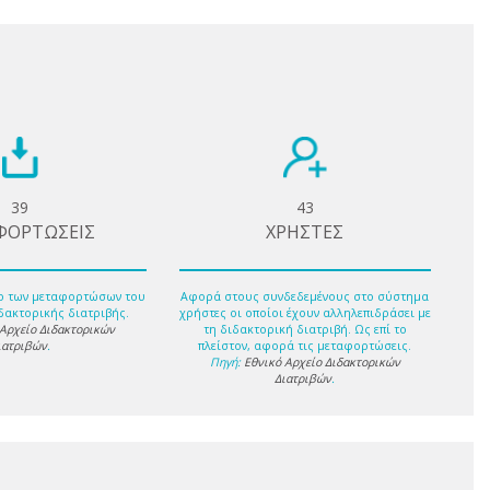
39
43
ΦΟΡΤΩΣΕΙΣ
ΧΡΗΣΤΕΣ
ο των μεταφορτώσων του
Αφορά στους συνδεδεμένους στο σύστημα
δακτορικής διατριβής.
χρήστες οι οποίοι έχουν αλληλεπιδράσει με
 Αρχείο Διδακτορικών
τη διδακτορική διατριβή. Ως επί το
ιατριβών
.
πλείστον, αφορά τις μεταφορτώσεις.
Πηγή:
Εθνικό Αρχείο Διδακτορικών
Διατριβών
.