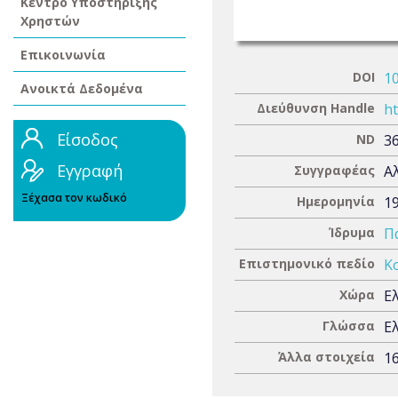
Κέντρο Υποστήριξης
Χρηστών
Επικοινωνία
DOI
1
Ανοικτά Δεδομένα
Διεύθυνση Handle
ht
Είσοδος
ND
3
Εγγραφή
Συγγραφέας
Α
Ξέχασα τον κωδικό
Ημερομηνία
1
Ίδρυμα
Π
Επιστημονικό πεδίο
Κ
Χώρα
Ε
Γλώσσα
Ε
Άλλα στοιχεία
16