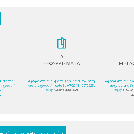
0
ΞΕΦΥΛΛΙΣΜΑΤΑ
ΜΕΤΑ
ψεις της
Αφορά στο άνοιγμα του online αναγνώστη
Αφορά στο σύνολ
ην χρονική
για την χρονική περίοδο 07/2018 - 07/2023.
αρχείου της δι
23.
Πηγή:
Google Analytics
.
Πηγή:
Εθνικό
s
.
Δ
(με βάση τις επισκέψεις των χρηστών)