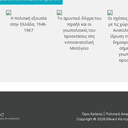
Η πολιτική εξουσία
Το αμυντικό δόγμα του
Οι σχέσεις
στην Ελλάδα, 1946-
Ισραήλ και οι
με τις χώ
ν
1967
γεωπολιτικές του
Ανατολή
προεκτάσεις στη
ίδρυση τ
νοτιοανατολική
δημοκρα
Μεσόγειο
σήμε
γεωπ
προσ