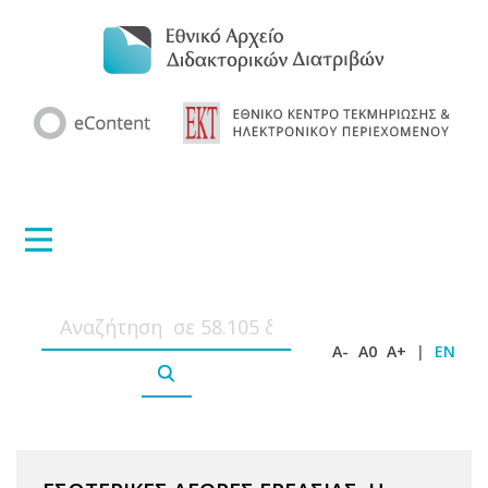
A-
A0
A+
|
EN