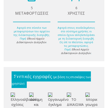
5
6
ΜΕΤΑΦΟΡΤΩΣΕΙΣ
ΧΡΗΣΤΕΣ
Αφορά στο σύνολο των
Αφορά στους συνδεδεμένους
μεταφορτώσων του αρχείου
στο σύστημα χρήστες οι
της διδακτορικής διατριβής.
οποίοι έχουν αλληλεπιδράσει
Πηγή:
Εθνικό Αρχείο
με τη διδακτορική διατριβή.
Διδακτορικών Διατριβών
.
Ως επί το πλείστον, αφορά
τις μεταφορτώσεις.
Πηγή:
Εθνικό Αρχείο
Διδακτορικών Διατριβών
.
Σχετικές εγγραφές
(με βάση τις επισκέψεις των
χρηστών)
Ελληνοαλβανικές
Δύναμη
Οργανωμένο
ΤΟ
Ιστορική
σχέσεις
και
έγκλημα
ΔΙΚΑΙΩΜΑ
γεωγραφία
κ