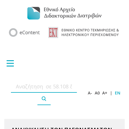
A-
A0
A+
|
EN