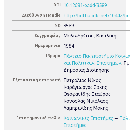
DOI
10.12681/eadd/3589
Διεύθυνση Handle
http://hdl.handle.net/10442/h
ND
3589
Συγγραφέας
Μαλινδρέτου, Βασιλική
Ημερομηνία
1984
Ίδρυμα
Πάντειο Πανεπιστήμιο Κοινω
και Πολιτικών Επιστημών
. Τ
Δημόσιας Διοίκησης
Εξεταστική επιτροπή
Πετραλιάς Νίκος
Καράγιωργας Σάκης
Θεοφανίδης Σταύρος
Κόνσολας Νικόλαος
Λαμπρινίδης Μάκης
Επιστημονικό πεδίο
Κοινωνικές Επιστήμες
➨
Πολι
Επιστήμες