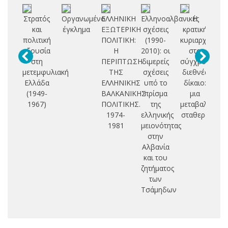
Στρατός
Οργανωμένο
ΕΛΛΗΝΙΚΗ
Ελληνοαλβανικές
Η
Δ
και
έγκλημα
ΕΞΩΤΕΡΙΚΗ
σχέσεις
κρατική
πολιτική
ΠΟΛΙΤΙΚΗ:
(1990-
κυριαρχία
δ
εξουσία
Η
2010): οι
στο
στη
ΠΕΡΙΠΤΩΣΗ
διμερείς
σύγχρονο
μετεμφυλιακή
ΤΗΣ
σχέσεις
διεθνές
Ελλάδα
ΕΛΛΗΝΙΚΗΣ
υπό το
δίκαιο:
(1949-
ΒΑΛΚΑΝΙΚΗΣ
πρίσμα
μια
1967)
ΠΟΛΙΤΙΚΗΣ.
της
μεταβαλλόμε
1974-
ελληνικής
σταθερά
1981
μειονότητας
στην
Αλβανία
και του
ζητήματος
των
Τσάμηδων