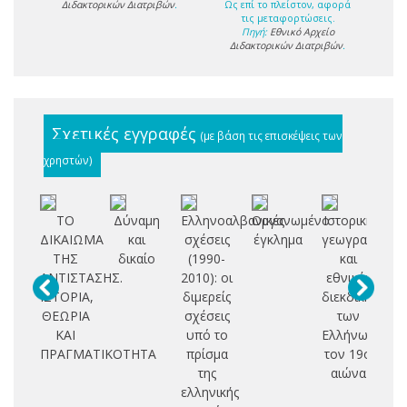
Διδακτορικών Διατριβών
.
Ως επί το πλείστον, αφορά
τις μεταφορτώσεις.
Πηγή:
Εθνικό Αρχείο
Διδακτορικών Διατριβών
.
Σχετικές εγγραφές
(με βάση τις επισκέψεις των
χρηστών)
ΤΟ
Δύναμη
Ελληνοαλβανικές
Οργανωμένο
Ιστορική
ΔΙΚΑΙΩΜΑ
και
σχέσεις
έγκλημα
γεωγραφία
πο
ΤΗΣ
δικαίο
(1990-
και
ε
ΑΝΤΙΣΤΑΣΗΣ.
2010): οι
εθνικές
ΙΣΤΟΡΙΑ,
διμερείς
διεκδικήσεις
Ε
ΘΕΩΡΙΑ
σχέσεις
των
ΚΑΙ
υπό το
Ελλήνων
ΠΡΑΓΜΑΤΙΚΟΤΗΤΑ
πρίσμα
τον 19ο
της
αιώνα
ελληνικής