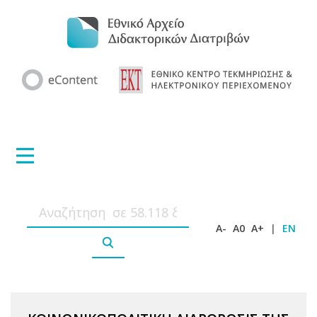
A-
A0
A+
|
EN