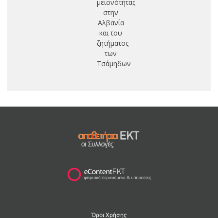
μειονότητας
στην
Αλβανία
και του
ζητήματος
των
Τσάμηδων