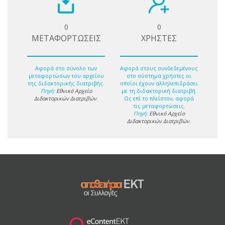
0
0
ΜΕΤΑΦΟΡΤΩΣΕΙΣ
ΧΡΗΣΤΕΣ
Αφορά στο σύνολο των
Αφορά στους συνδεδεμένους
μεταφορτώσων του αρχείου
στο σύστημα χρήστες οι
της διδακτορικής διατριβής.
οποίοι έχουν αλληλεπιδράσει
Πηγή:
Εθνικό Αρχείο
με τη διδακτορική διατριβή.
Διδακτορικών Διατριβών
.
Ως επί το πλείστον, αφορά
τις μεταφορτώσεις.
Πηγή:
Εθνικό Αρχείο
Διδακτορικών Διατριβών
.