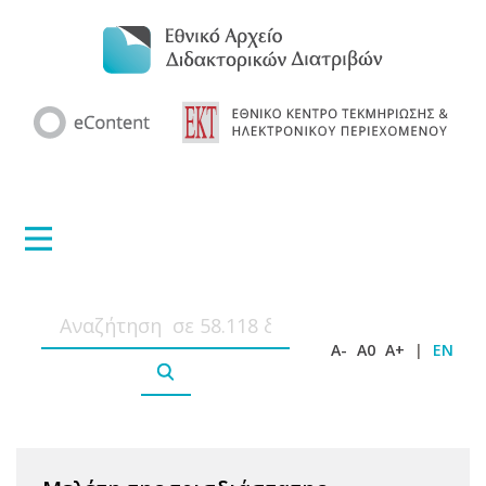
A-
A0
A+
|
EN