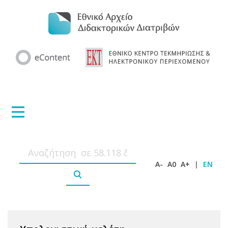
A-
A0
A+
|
EN