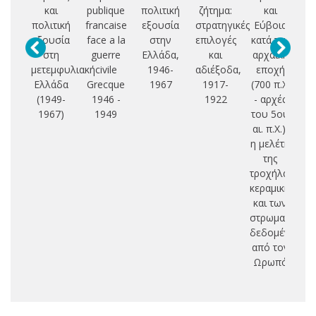
και
publique
πολιτική
ζήτημα:
και
am
πολιτική
francaise
εξουσία
στρατηγικές
Εύβοια
po
εξουσία
face a la
στην
επιλογές
κατά την
G
στη
guerre
Ελλάδα,
και
αρχαϊκή
(
μετεμφυλιακή
civile
1946-
αδιέξοδα,
εποχή
Ελλάδα
Grecque
1967
1917-
(700 π.Χ.
st
(1949-
1946 -
1922
- αρχές
1967)
1949
του 5ου
p
αι. π.Χ.):
o
η μελέτη
ma
της
a
τροχήλατης
o
κεραμικής
και των
co
στρωματογρα
δεδομένων
από τον
Ωρωπό