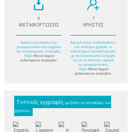
6
7
ΜΕΤΑΦΟΡΤΩΣΕΙΣ
ΧΡΗΣΤΕΣ
Αφορά στο σύνολο των
Αφορά στους συνδεδεμένους
μεταφορτώσων του αρχείου
στο σύστημα χρήστες οι
της διδακτορικής διατριβής.
οποίοι έχουν αλληλεπιδράσει
Πηγή:
Εθνικό Αρχείο
με τη διδακτορική διατριβή.
Διδακτορικών Διατριβών
.
Ως επί το πλείστον, αφορά
τις μεταφορτώσεις.
Πηγή:
Εθνικό Αρχείο
Διδακτορικών Διατριβών
.
Σχετικές εγγραφές
(με βάση τις επισκέψεις των
χρηστών)
Στρατός
L'opinion
Η
Ποντιακό
Ωρωπός
A