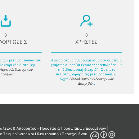
0
0
ΦΟΡΤΩΣΕΙΣ
ΧΡΗΣΤΕΣ
ο των μεταφορτώσων του
Αφορά στους συνδεδεμένους στο σύστημα
δακτορικής διατριβής.
χρήστες οι οποίοι έχουν αλληλεπιδράσει με
 Αρχείο Διδακτορικών
τη διδακτορική διατριβή. Ως επί το
ιατριβών
.
πλείστον, αφορά τις μεταφορτώσεις.
Πηγή:
Εθνικό Αρχείο Διδακτορικών
Διατριβών
.