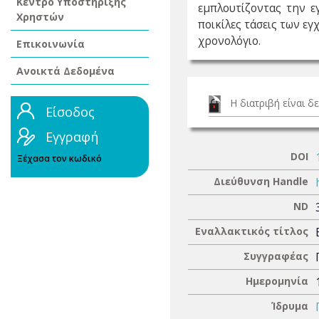
Κέντρο Υποστήριξης
εμπλουτίζοντας την ε
Χρηστών
ποικίλες τάσεις των ε
χρονολόγιο.
Επικοινωνία
Ανοικτά Δεδομένα
Η διατριβή είναι 
Είσοδος
Εγγραφή
DOI
Ξέχασα τον κωδικό
Διεύθυνση Handle
ND
Εναλλακτικός τίτλος
Συγγραφέας
Ημερομηνία
Ίδρυμα