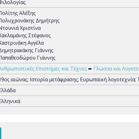
Φιλολογίας
Πολίτης Αλέξης
Πολυχρονάκης Δημήτρης
Ντουνιά Χριστίνα
Κακλαμάνης Στέφανος
Καστρινάκη Αγγέλα
Δημητρακάκης Γιάννης
Παπαθεοδώρου Γιάννης
Ανθρωπιστικές Επιστήμες και Τέχνες
➨
Γλώσσα και Λογοτε
19oς αιώνας; Ιστορία μετάφρασης; Ευρωπαϊκή λογοτεχνία;
Ελλάδα
Ελληνικά