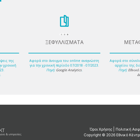
ΞΕΦΥΛΛΙΣΜΑΤΑ
ΜΕΤΑ
ψεις της
Αφορά στο άνοιγμα του online αναγνώστη
Αφορά στο σύνολ
ην χρονική
για την χρονική περίοδο 07/2018 - 07/2023.
αρχείου της δι
23.
Πηγή:
Google Analytics
.
Πηγή:
Εθνικό
s
.
Δ