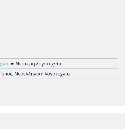
χνία
➨ Νεότερη λογοτεχνία
 Τύπος; Nεοελληνική λογοτεχνία