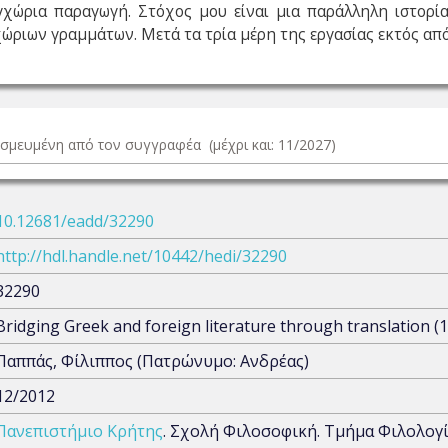
γχώρια παραγωγή. Στόχος μου είναι μια παράλληλη ιστορί
γχώριων γραμμάτων. Μετά τα τρία μέρη της εργασίας εκτός απ
δεσμευμένη από τον συγγραφέα (μέχρι και: 11/2027)
10.12681/eadd/32290
http://hdl.handle.net/10442/hedi/32290
32290
Bridging Greek and foreign literature through translation (
Παππάς, Φίλιππος (Πατρώνυμο: Ανδρέας)
12/2012
Πανεπιστήμιο Κρήτης
. Σχολή Φιλοσοφική. Τμήμα Φιλολογί