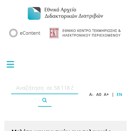
A-
A0
A+
|
EN