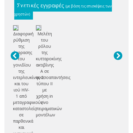
Σχετικές εγγραφές
(με βάση τις επισκέψεις των
χρηστών)
Διαφορική
Μελέτη
ρύθμιση
του
της
ρόλου
έκφρασης
της
του
κυτταροκίνης
γονιδίου
ακτιβίνης
της
Α σε
ιντερλευκίνης-2
ανοσοαπαντήσεις
και του
τύπου ΙΙ
ιού HIV-
με
1 από
χρήση in
μεταγραφικούς
vivo
καταστολείς
πειραματικών
σε
μοντέλων
παρθενικά
και