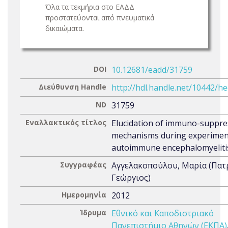
Όλα τα τεκμήρια στο ΕΑΔΔ
προστατεύονται από πνευματικά
δικαιώματα.
DOI
10.12681/eadd/31759
Διεύθυνση Handle
http://hdl.handle.net/10442/h
ND
31759
Εναλλακτικός τίτλος
Elucidation of immuno-suppre
mechanisms during experimen
autoimmune encephalomyeliti
Συγγραφέας
Αγγελακοπούλου, Μαρία (Πατ
Γεώργιος)
Ημερομηνία
2012
Ίδρυμα
Εθνικό και Καποδιστριακό
Πανεπιστήμιο Αθηνών (ΕΚΠΑ)