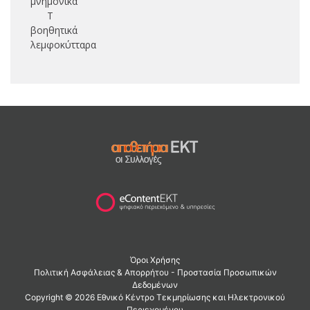
μνημονικά
Τ
βοηθητικά
λεμφοκύτταρα