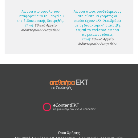
Αφορά στο σύνολο των
Αφορά στους συνδεδεμένους
μεταφορτώσων του αρχείου
στο σύστημα χρήστες οι
της διδακτορικής διατριβής.
οποίοι έχουν αλληλεπιδράσει
Πηγή:
Εθνικό Αρχείο
με τη διδακτορική διατριβή.
Διδακτορικών Διατριβών
.
Ως επί το πλείστον, αφορά
τις μεταφορτώσεις.
Πηγή:
Εθνικό Αρχείο
Διδακτορικών Διατριβών
.