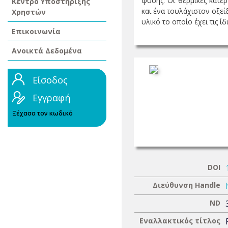
φύσης. Οι θερμικές κατε
Κέντρο Υποστήριξης
και ένα τουλάχιστον οξεί
Χρηστών
υλικό το οποίο έχει τις ίδι
Επικοινωνία
Ανοικτά Δεδομένα
Είσοδος
Εγγραφή
Ξέχασα τον κωδικό
DOI
Διεύθυνση Handle
ND
Εναλλακτικός τίτλος