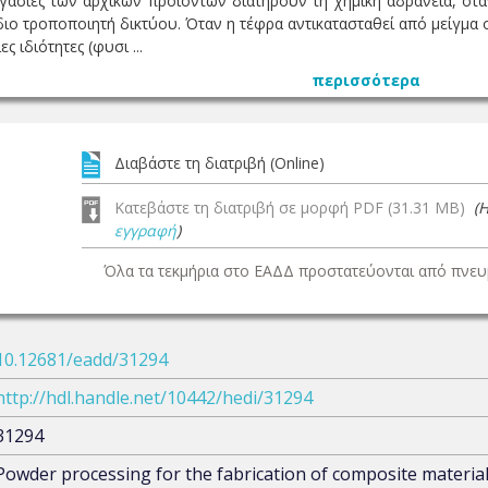
ργασίες των αρχικών προϊόντων διατηρούν τη χημική αδράνεια, ό
διο τροποποιητή δικτύου. Όταν η τέφρα αντικατασταθεί από μείγμα
ες ιδιότητες (φυσι ...
περισσότερα
Διαβάστε τη διατριβή (Online)
Κατεβάστε τη διατριβή σε μορφή PDF (31.31 MB)
(
εγγραφή
)
Όλα τα τεκμήρια στο ΕΑΔΔ προστατεύονται από πνευμ
10.12681/eadd/31294
http://hdl.handle.net/10442/hedi/31294
31294
Powder processing for the fabrication of composite material