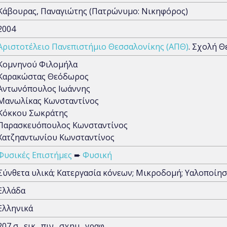
Κάβουρας, Παναγιώτης (Πατρώνυμο: Νικηφόρος)
2004
Αριστοτέλειο Πανεπιστήμιο Θεσσαλονίκης (ΑΠΘ)
. Σχολή 
Κομνηνού Φιλομήλα
Καρακώστας Θεόδωρος
Αντωνόπουλος Ιωάννης
Μανωλίκας Κωνσταντίνος
Κόκκου Σωκράτης
Παρασκευόπουλος Κωνσταντίνος
Χατζηαντωνίου Κωνσταντίνος
Φυσικές Επιστήμες
➨
Φυσική
Σύνθετα υλικά; Κατεργασία κόνεων; Μικροδομή; Υαλοποίη
Ελλάδα
Ελληνικά
207 σ., εικ., πιν., σχημ., γραφ.