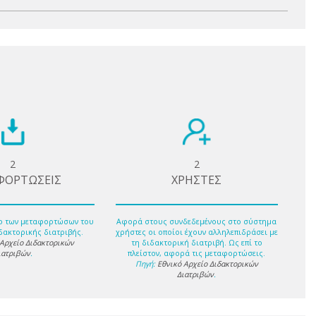
2
2
ΦΟΡΤΩΣΕΙΣ
ΧΡΗΣΤΕΣ
ο των μεταφορτώσων του
Αφορά στους συνδεδεμένους στο σύστημα
δακτορικής διατριβής.
χρήστες οι οποίοι έχουν αλληλεπιδράσει με
 Αρχείο Διδακτορικών
τη διδακτορική διατριβή. Ως επί το
ιατριβών
.
πλείστον, αφορά τις μεταφορτώσεις.
Πηγή:
Εθνικό Αρχείο Διδακτορικών
Διατριβών
.