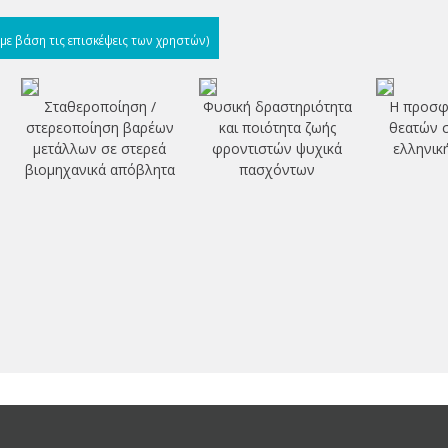
(με βάση τις επισκέψεις των χρηστών)
Σταθεροποίηση /
Φυσική δραστηριότητα
Η προσφ
στερεοποίηση βαρέων
και ποιότητα ζωής
θεατών σ
μετάλλων σε στερεά
φροντιστών ψυχικά
ελληνικ
βιομηχανικά απόβλητα
πασχόντων