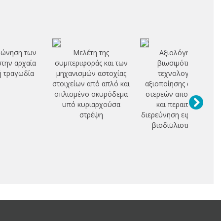
ώνηση των
Μελέτη της
Αξιολόγηση
την αρχαία
συμπεριφοράς και των
βιωσιμότητας
ή τραγωδία
μηχανισμών αστοχίας
τεχνολογιών
στοιχείων από απλό και
αξιοποίησης αστικών
οπλισμένο σκυρόδεμα
στερεών αποβλήτων
υπό κυριαρχούσα
και περαιτέρω
στρέψη
διερεύνηση εφαρμογής
βιοδιϋλιστηρίου