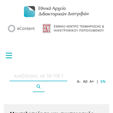
A-
A0
A+
|
EN