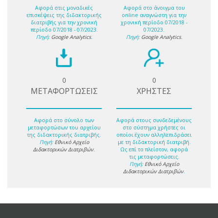
Αφορά στις μοναδικές
Αφορά στο άνοιγμα του
επισκέψεις της διδακτορικής
online αναγνώστη για την
διατριβής για την χρονική
χρονική περίοδο 07/2018 -
περίοδο 07/2018 - 07/2023.
07/2023.
Πηγή:
Google Analytics
.
Πηγή:
Google Analytics
.
0
0
ΜΕΤΑΦΟΡΤΩΣΕΙΣ
ΧΡΗΣΤΕΣ
Αφορά στο σύνολο των
Αφορά στους συνδεδεμένους
μεταφορτώσων του αρχείου
στο σύστημα χρήστες οι
της διδακτορικής διατριβής.
οποίοι έχουν αλληλεπιδράσει
Πηγή:
Εθνικό Αρχείο
με τη διδακτορική διατριβή.
Διδακτορικών Διατριβών
.
Ως επί το πλείστον, αφορά
τις μεταφορτώσεις.
Πηγή:
Εθνικό Αρχείο
Διδακτορικών Διατριβών
.