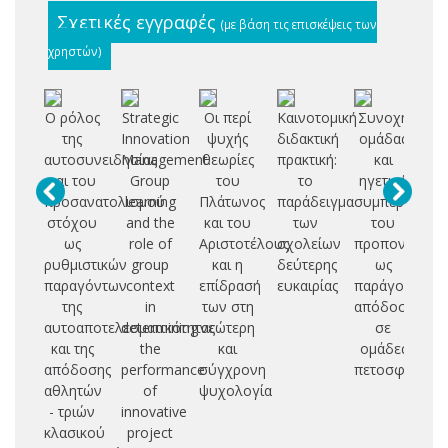
Σχετικές εγγραφές
(με βάση τις επισκέψεις των
χρηστών)
Ο ρόλος
Strategic
Οι περί
Καινοτομική
Συνοχή
της
Innovation
ψυχής
διδακτική
ομάδας
γν
αυτοσυνειδησίας
Management:
θεωρίες
πρακτική:
και
δι
και του
Group
του
το
ηγετική
προσανατολισμού
learning
Πλάτωνος
παράδειγμα
συμπεριφορά
αρ
στόχου
and the
και του
των
του
φι
ως
role of
Αριστοτέλους
σχολείων
προπονητή
αί
ρυθμιστικών
group
και η
δεύτερης
ως
αί
παραγόντων
context
επίδρασή
ευκαιρίας
παράγοντες
φα
της
in
των στη
απόδοσης
φά
αυτοαποτελεσματικότητας
determining
νεώτερη
σε
μ
και της
the
και
ομάδες
μν
απόδοσης
performance
σύγχρονη
πετοσφαίριση
ν
αθλητών
of
ψυχολογία
- τριών
innovative
κλασικού
project