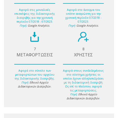
Αφορά στις μοναδικές
Αφορά στο άνοιγμα του
επισκέψεις της διδακτορικής
online αναγνώστη για την
διατριβής για την χρονική
χρονική περίοδο 07/2018 -
περίοδο 07/2018 - 07/2023.
07/2023.
Πηγή:
Google Analytics
.
Πηγή:
Google Analytics
.
7
8
ΜΕΤΑΦΟΡΤΩΣΕΙΣ
ΧΡΗΣΤΕΣ
Αφορά στο σύνολο των
Αφορά στους συνδεδεμένους
μεταφορτώσων του αρχείου
στο σύστημα χρήστες οι
της διδακτορικής διατριβής.
οποίοι έχουν αλληλεπιδράσει
Πηγή:
Εθνικό Αρχείο
με τη διδακτορική διατριβή.
Διδακτορικών Διατριβών
.
Ως επί το πλείστον, αφορά
τις μεταφορτώσεις.
Πηγή:
Εθνικό Αρχείο
Διδακτορικών Διατριβών
.