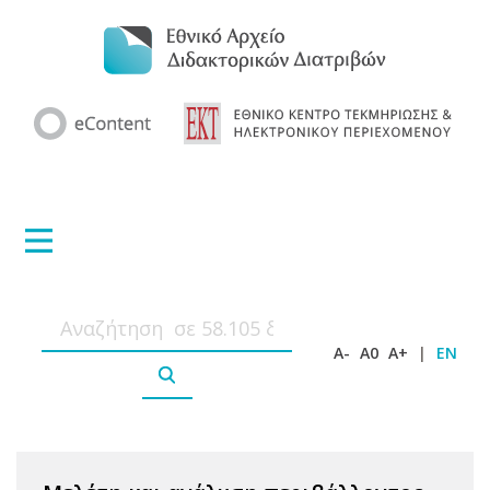
A-
A0
A+
|
EN