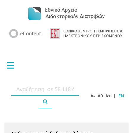
A-
A0
A+
|
EN