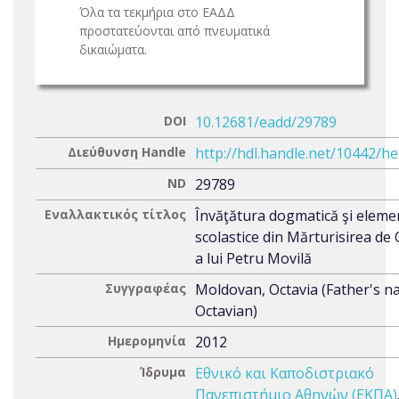
Όλα τα τεκμήρια στο ΕΑΔΔ
προστατεύονται από πνευματικά
δικαιώματα.
DOI
10.12681/eadd/29789
Διεύθυνση Handle
http://hdl.handle.net/10442/h
ND
29789
Εναλλακτικός τίτλος
Învăţătura dogmatică şi eleme
scolastice din Mărturisirea de 
a lui Petru Movilă
Συγγραφέας
Moldovan, Octavia (Father's n
Octavian)
Ημερομηνία
2012
Ίδρυμα
Εθνικό και Καποδιστριακό
Πανεπιστήμιο Αθηνών (ΕΚΠΑ)