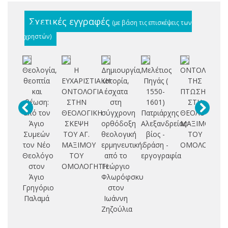
Σχετικές εγγραφές
(με βάση τις επισκέψεις των
χρηστών)
Θεολογία,
Η
Δημιουργία,
Μελέτιος
ΟΝΤΟΛΟΓΙΑ
Κ
θεοπτία
ΕΥΧΑΡΙΣΤΙΑΚΗ
ιστορία,
Πηγάς (
ΤΗΣ
Θ
και
ΟΝΤΟΛΟΓΙΑ
έσχατα
1550-
ΠΤΩΣΗΣ
Χ
θέωση:
ΣΤΗΝ
στη
1601)
ΣΤΗ
από τον
ΘΕΟΛΟΓΙΚΗ
σύγχρονη
Πατριάρχης
ΘΕΟΛΟΓΙΑ
Π
Άγιο
ΣΚΕΨΗ
ορθόδοξη
Αλεξανδρείας:
ΜΑΞΙΜΟΥ
Συμεών
ΤΟΥ ΑΓ.
θεολογική
βίος -
ΤΟΥ
Δ
τον Νέο
ΜΑΞΙΜΟΥ
ερμηνευτική:
δράση -
ΟΜΟΛΟΓΗΤΟ
Θεολόγο
ΤΟΥ
από το
εργογραφία
στον
ΟΜΟΛΟΓΗΤΗ
Γεώργιο
Γ
Άγιο
Φλωρόφσκυ
Π
Γρηγόριο
στον
Παλαμά
Ιωάννη
Ζηζούλια