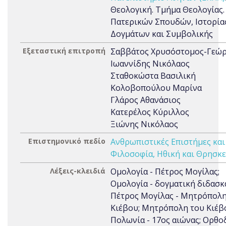
Θεολογική. Τμήμα Θεολογίας.
Πατερικών Σπουδών, Ιστορία
Δογμάτων και Συμβολικής
Εξεταστική επιτροπή
Σαββάτος Χρυσόστομος-Γεώρ
Ιωαννίδης Νικόλαος
Σταθοκώστα Βασιλική
Κολοβοπούλου Μαρίνα
Γλάρος Αθανάσιος
Κατερέλος Κύριλλος
Ξιώνης Νικόλαος
Επιστημονικό πεδίο
Ανθρωπιστικές Επιστήμες και
Φιλοσοφία, Ηθική και Θρησκε
Λέξεις-κλειδιά
Ομολογία - Πέτρος Μογίλας;
Ομολογία - δογματική διδασκ
Πέτρος Μογίλας - Μητρόπολη
Κιέβου; Μητρόπολη του Κιέβ
Πολωνία - 17ος αιώνας; Ορθο