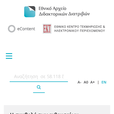
A-
A0
A+
|
EN