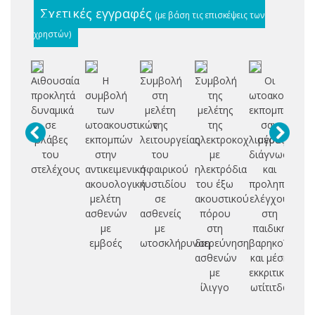
Σχετικές εγγραφές
(με βάση τις επισκέψεις των
χρηστών)
Αιθουσαία
Η
Συμβολή
Συμβολή
Οι
Συ
προκλητά
συμβολή
στη
της
ωτοακουστικέ
δυναμικά
των
μελέτη
μελέτης
εκπομπές
αι
σε
ωτοακουστικών
της
της
σαν
δι
βλάβες
εκπομπών
λειτουργείας
ηλεκτροκοχλιογραφίας
μέσο
του
στην
του
με
διάγνωσης
π
στελέχους
αντικειμενική
σφαιρικού
ηλεκτρόδια
και
ι
ακουολογική
κυστιδίου
του έξω
προληπτικού
μελέτη
σε
ακουστικού
ελέγχου
π
ασθενών
ασθενείς
πόρου
στη
με
με
στη
παιδική
σχ
εμβοές
ωτοσκλήρυνση
διερεύνηση
βαρηκοΐα
η
ασθενών
και μέση
με
εκκριτική
ίλιγγο
ωτίτιτδα