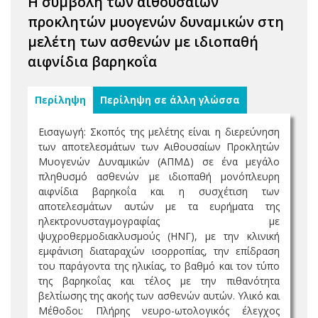
Η συμβολή των αιθουσαίων
προκλητών μυογενών δυναμικών στη
μελέτη των ασθενών με ιδιοπαθή
αιφνίδια βαρηκοΐα
Περίληψη
Περίληψη σε άλλη γλώσσα
Εισαγωγή: Σκοπός της μελέτης είναι η διερεύνηση
των αποτελεσμάτων των Αιθουσαίων Προκλητών
Μυογενών Δυναμικών (ΑΠΜΔ) σε ένα μεγάλο
πληθυσμό ασθενών με ιδιοπαθή μονόπλευρη
αιφνίδια βαρηκοΐα και η συσχέτιση των
αποτελεσμάτων αυτών με τα ευρήματα της
ηλεκτρονυσταγμογραφίας με
ψυχροθερμοδιακλυσμούς (ΗΝΓ), με την κλινική
εμφάνιση διαταραχών ισορροπίας, την επίδραση
του παράγοντα της ηλικίας, το βαθμό και τον τύπο
της βαρηκοΐας και τέλος με την πιθανότητα
βελτίωσης της ακοής των ασθενών αυτών. Υλικό και
Μέθοδοι: Πλήρης νευρο-ωτολογικός έλεγχος