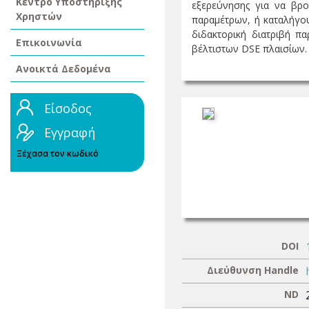
Κέντρο Υποστήριξης
εξερεύνησης για να βρο
Χρηστών
παραμέτρων, ή καταλήγου
διδακτορική διατριβή π
Επικοινωνία
βέλτιστων DSE πλαισίων. 
Ανοικτά Δεδομένα
Είσοδος
Εγγραφή
Ξέχασα τον κωδικό
DOI
Διεύθυνση Handle
ND