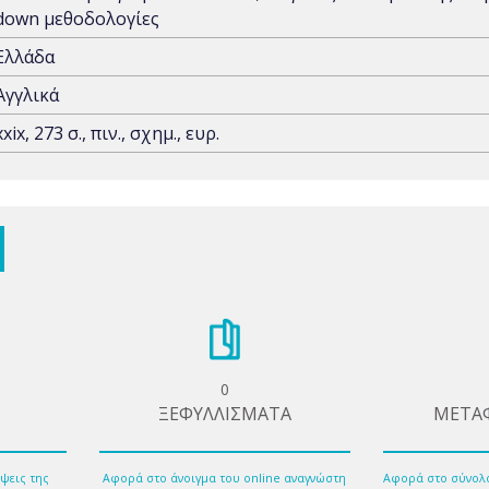
down μεθοδολογίες
Ελλάδα
Αγγλικά
xxix, 273 σ., πιν., σχημ., ευρ.
0
ΞΕΦΥΛΛΙΣΜΑΤΑ
ΜΕΤΑ
ψεις της
Αφορά στο άνοιγμα του online αναγνώστη
Αφορά στο σύνολ