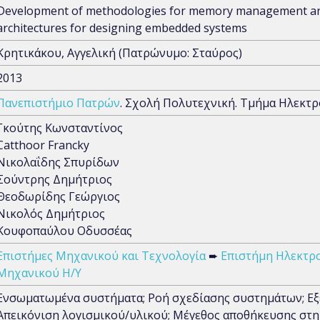
Development of methodologies for memory management an
architectures for designing embedded systems
Κρητικάκου, Αγγελική (Πατρώνυμο: Σταύρος)
2013
Πανεπιστήμιο Πατρών
. Σχολή Πολυτεχνική. Τμήμα Ηλεκτ
Γκούτης Κωνσταντίνος
Catthoor Francky
Νικολαΐδης Σπυρίδων
Σούντρης Δημήτριος
Θεοδωρίδης Γεώργιος
Νικολός Δημήτριος
Κουφοπαύλου Οδυσσέας
Επιστήμες Μηχανικού και Τεχνολογία
➨
Επιστήμη Ηλεκτρ
Μηχανικού Η/Υ
Ενσωματωμένα συστήματα; Ροή σχεδίασης συστημάτων; Εξ
Απεικόνιση λογισμικού/υλικού; Μέγεθος αποθήκευσης στη