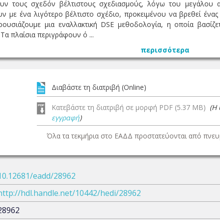
υν τους σχεδόν βέλτιστους σχεδιασμούς, λόγω του μεγάλου α
ν με ένα λιγότερο βέλτιστο σχέδιο, προκειμένου να βρεθεί ένα
αρουσιάζουμε μια εναλλακτική DSE μεθοδολογία, η οποία βασίζε
Τα πλαίσια περιγράφουν ό ...
περισσότερα
Διαβάστε τη διατριβή (Online)
Κατεβάστε τη διατριβή σε μορφή PDF (5.37 MB)
(Η
εγγραφή
)
Όλα τα τεκμήρια στο ΕΑΔΔ προστατεύονται από πνευμ
10.12681/eadd/28962
http://hdl.handle.net/10442/hedi/28962
28962