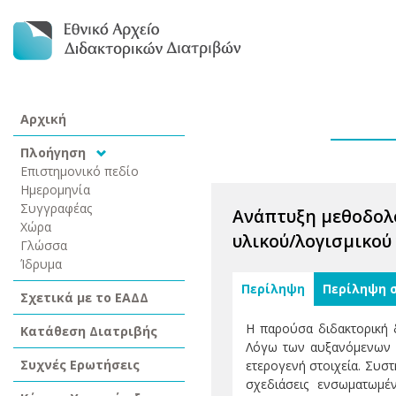
Αρχική
Πλοήγηση
Επιστημονικό πεδίο
Ημερομηνία
Συγγραφέας
Ανάπτυξη μεθοδολο
Χώρα
υλικού/λογισμικο
Γλώσσα
Ίδρυμα
Περίληψη
Περίληψη 
Σχετικά με το ΕΑΔΔ
Η παρούσα διδακτορική δ
Κατάθεση Διατριβής
Λόγω των αυξανόμενων α
Συχνές Ερωτήσεις
ετερογενή στοιχεία. Συστ
σχεδιάσεις ενσωματωμ