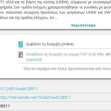
T) αλλά και το βάρος της κύστης (UEBW), σύμφωνα με συγκεκριμ
ρήματα. Σαν ομάδα ελέγχου χρησιμοποιήθηκαν οι γυναίκες με φυσ
ινε στατιστική σύγκριση πρωτίστως των μετρήσεων UEBW και DW
ων και της ομάδας ελέγχου, όσ ...
περισσότερα
Διαβάστε τη διατριβή (Online)
Κατεβάστε τη διατριβή σε μορφή PDF (4.26 MB)
(Η
εγγραφή
)
Όλα τα τεκμήρια στο ΕΑΔΔ προστατεύονται από πνευμ
10.12681/eadd/28911
http://hdl.handle.net/10442/hedi/28911
28911