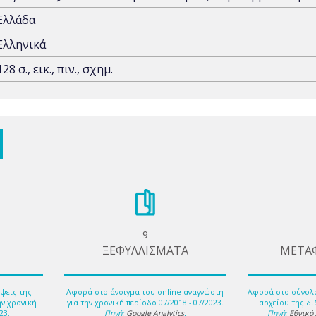
Ελλάδα
Ελληνικά
128 σ., εικ., πιν., σχημ.
9
ΞΕΦΥΛΛΙΣΜΑΤΑ
ΜΕΤΑ
ψεις της
Αφορά στο άνοιγμα του online αναγνώστη
Αφορά στο σύνολ
ην χρονική
για την χρονική περίοδο 07/2018 - 07/2023.
αρχείου της δι
23.
Πηγή:
Google Analytics
.
Πηγή:
Εθνικό