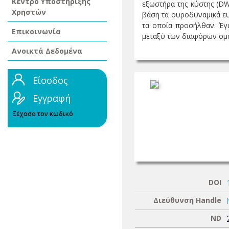
Κέντρο Υποστήριξης
εξωστήρα της κύστης (DW
Χρηστών
βάση τα ουροδυναμικά ευ
τα οποία προσήλθαν. Έγ
Επικοινωνία
μεταξύ των διαφόρων ομάδ
Ανοικτά Δεδομένα
Είσοδος
Εγγραφή
Ξέχασα τον κωδικό
DOI
Διεύθυνση Handle
ND