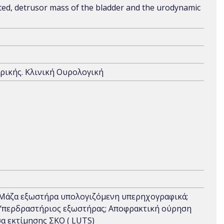
ated, detrusor mass of the bladder and the urodynamic
τρικής. Κλινική Ουρολογική
 Μάζα εξωστήρα υπολογιζόμενη υπερηχογραφικά;
Υπερδραστήριος εξωστήρας; Αποφρακτική ούρηση
σα εκτίμησης ΣΚΟ ( LUTS)