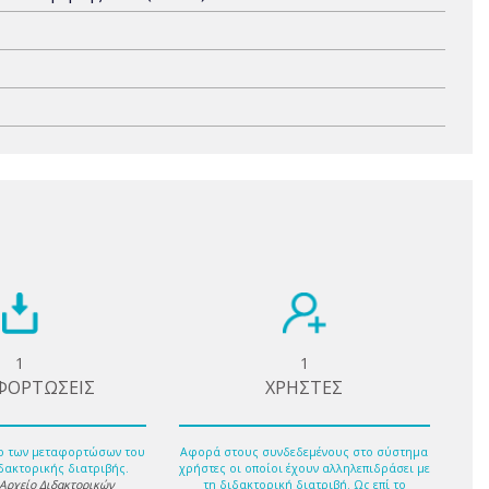
1
1
ΦΟΡΤΩΣΕΙΣ
ΧΡΗΣΤΕΣ
ο των μεταφορτώσων του
Αφορά στους συνδεδεμένους στο σύστημα
δακτορικής διατριβής.
χρήστες οι οποίοι έχουν αλληλεπιδράσει με
 Αρχείο Διδακτορικών
τη διδακτορική διατριβή. Ως επί το