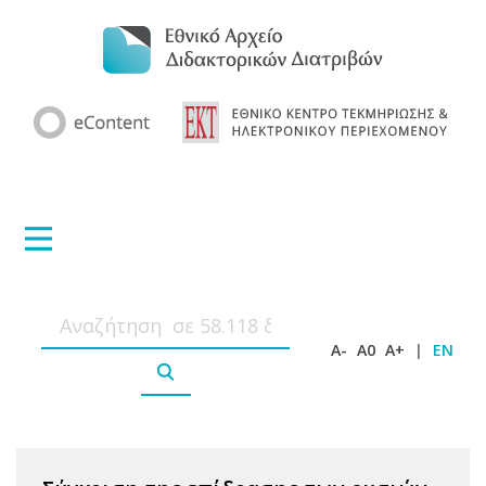
A-
A0
A+
|
EN