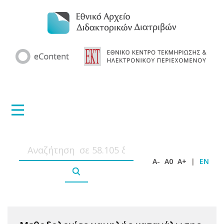
A-
A0
A+
|
EN