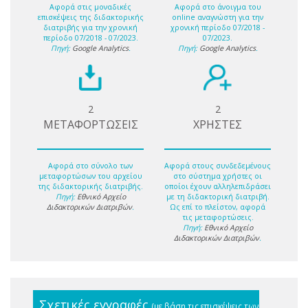
Αφορά στις μοναδικές
Αφορά στο άνοιγμα του
επισκέψεις της διδακτορικής
online αναγνώστη για την
διατριβής για την χρονική
χρονική περίοδο 07/2018 -
περίοδο 07/2018 - 07/2023.
07/2023.
Πηγή:
Google Analytics
.
Πηγή:
Google Analytics
.
2
2
ΜΕΤΑΦΟΡΤΩΣΕΙΣ
ΧΡΗΣΤΕΣ
Αφορά στο σύνολο των
Αφορά στους συνδεδεμένους
μεταφορτώσων του αρχείου
στο σύστημα χρήστες οι
της διδακτορικής διατριβής.
οποίοι έχουν αλληλεπιδράσει
Πηγή:
Εθνικό Αρχείο
με τη διδακτορική διατριβή.
Διδακτορικών Διατριβών
.
Ως επί το πλείστον, αφορά
τις μεταφορτώσεις.
Πηγή:
Εθνικό Αρχείο
Διδακτορικών Διατριβών
.
Σχετικές εγγραφές
(με βάση τις επισκέψεις των