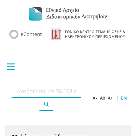
A-
A0
A+
|
EN