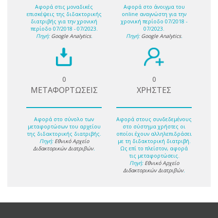
Αφορά στις μοναδικές
Αφορά στο άνοιγμα του
επισκέψεις της διδακτορικής
online αναγνώστη για την
διατριβής για την χρονική
χρονική περίοδο 07/2018 -
περίοδο 07/2018 - 07/2023.
07/2023.
Πηγή:
Google Analytics
.
Πηγή:
Google Analytics
.
0
0
ΜΕΤΑΦΟΡΤΩΣΕΙΣ
ΧΡΗΣΤΕΣ
Αφορά στο σύνολο των
Αφορά στους συνδεδεμένους
μεταφορτώσων του αρχείου
στο σύστημα χρήστες οι
της διδακτορικής διατριβής.
οποίοι έχουν αλληλεπιδράσει
Πηγή:
Εθνικό Αρχείο
με τη διδακτορική διατριβή.
Διδακτορικών Διατριβών
.
Ως επί το πλείστον, αφορά
τις μεταφορτώσεις.
Πηγή:
Εθνικό Αρχείο
Διδακτορικών Διατριβών
.