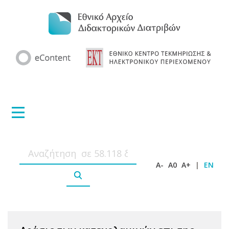
A-
A0
A+
|
EN