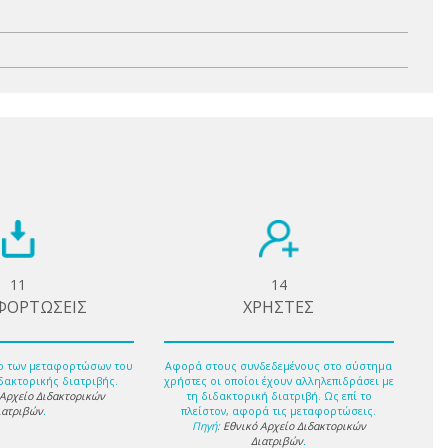
11
14
ΦΟΡΤΩΣΕΙΣ
ΧΡΗΣΤΕΣ
ο των μεταφορτώσων του
Αφορά στους συνδεδεμένους στο σύστημα
δακτορικής διατριβής.
χρήστες οι οποίοι έχουν αλληλεπιδράσει με
 Αρχείο Διδακτορικών
τη διδακτορική διατριβή. Ως επί το
ιατριβών
.
πλείστον, αφορά τις μεταφορτώσεις.
Πηγή:
Εθνικό Αρχείο Διδακτορικών
Διατριβών
.