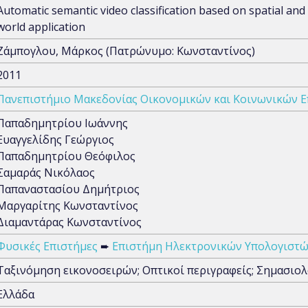
Automatic semantic video classification based on spatial and 
world application
Ζάμπογλου, Μάρκος (Πατρώνυμο: Κωνσταντίνος)
2011
Πανεπιστήμιο Μακεδονίας Οικονομικών και Κοινωνικών 
Παπαδημητρίου Ιωάννης
Ευαγγελίδης Γεώργιος
Παπαδημητρίου Θεόφιλος
Σαμαράς Νικόλαος
Παπαναστασίου Δημήτριος
Μαργαρίτης Κωνσταντίνος
Διαμαντάρας Κωνσταντίνος
Φυσικές Επιστήμες
➨
Επιστήμη Ηλεκτρονικών Υπολογιστώ
Ταξινόμηση εικονοσειρών; Οπτικοί περιγραφείς; Σημασιο
Ελλάδα