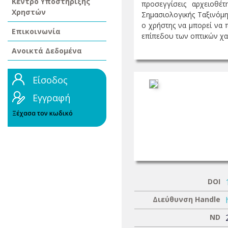
Κέντρο Υποστήριξης
προσεγγίσεις αρχειοθέ
Χρηστών
Σημασιολογικής Ταξινόμ
ο χρήστης να μπορεί να 
Επικοινωνία
επίπεδου των οπτικών χαρ
Ανοικτά Δεδομένα
Είσοδος
Εγγραφή
Ξέχασα τον κωδικό
DOI
Διεύθυνση Handle
ND