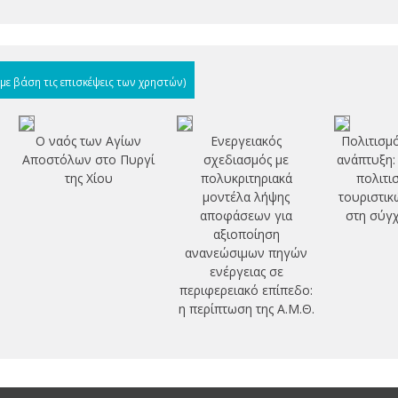
(με βάση τις επισκέψεις των χρηστών)
Ο ναός των Αγίων
Ενεργειακός
Πολιτισμό
Αποστόλων στο Πυργί
σχεδιασμός με
ανάπτυξη:
της Χίου
πολυκριτηριακά
πολιτι
μοντέλα λήψης
τουριστικ
αποφάσεων για
στη σύγ
αξιοποίηση
ανανεώσιμων πηγών
ενέργειας σε
περιφερειακό επίπεδο:
η περίπτωση της Α.Μ.Θ.