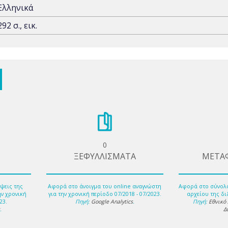
Ελληνικά
292 σ., εικ.
0
ΞΕΦΥΛΛΙΣΜΑΤΑ
ΜΕΤΑ
ψεις της
Αφορά στο άνοιγμα του online αναγνώστη
Αφορά στο σύνολ
ην χρονική
για την χρονική περίοδο 07/2018 - 07/2023.
αρχείου της δι
23.
Πηγή:
Google Analytics
.
Πηγή:
Εθνικό
s
.
Δ