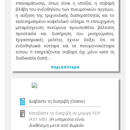
επαναιµάτωσης, όπως είναι η υποξία, η σοβαρή
βλάβη του ενδοθηλίου των πνευµονικών αγγείων,
η αύξηση της τριχοειδικής διαπερατότητας και το
εκσεσηµασµένο κυψελιδικό οίδηµα. Η επιτυχημένη
µεταµόσχευση πνεύμονα προϋποθέτει βέλτιστη
προστασία και διατήρηση του µοσχεύµατος.
Εργαστηριακές µελέτες έχουν δείξει ότι τα
ενδοθηλιακά κύτταρα και τα πνευµονοκύτταρα
τύπου ΙΙ επηρεάζονται σοβαρά όχι µόνο κατά τη
διαδικασία διατή ...
περισσότερα
Διαβάστε τη διατριβή (Online)
Κατεβάστε τη διατριβή σε μορφή PDF
(4.01 MB)
(Η υπηρεσία είναι
διαθέσιμη μετά από δωρεάν