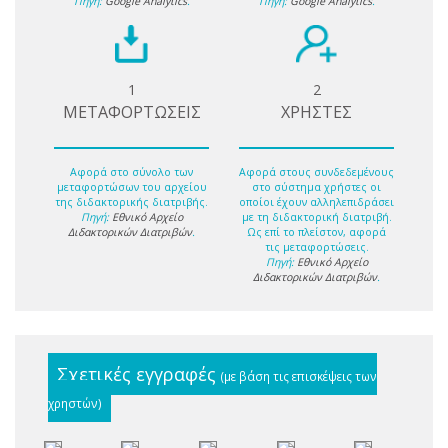
Πηγή:
Google Analytics
.
Πηγή:
Google Analytics
.
1
2
ΜΕΤΑΦΟΡΤΩΣΕΙΣ
ΧΡΗΣΤΕΣ
Αφορά στο σύνολο των
Αφορά στους συνδεδεμένους
μεταφορτώσων του αρχείου
στο σύστημα χρήστες οι
της διδακτορικής διατριβής.
οποίοι έχουν αλληλεπιδράσει
Πηγή:
Εθνικό Αρχείο
με τη διδακτορική διατριβή.
Διδακτορικών Διατριβών
.
Ως επί το πλείστον, αφορά
τις μεταφορτώσεις.
Πηγή:
Εθνικό Αρχείο
Διδακτορικών Διατριβών
.
Σχετικές εγγραφές
(με βάση τις επισκέψεις των
χρηστών)