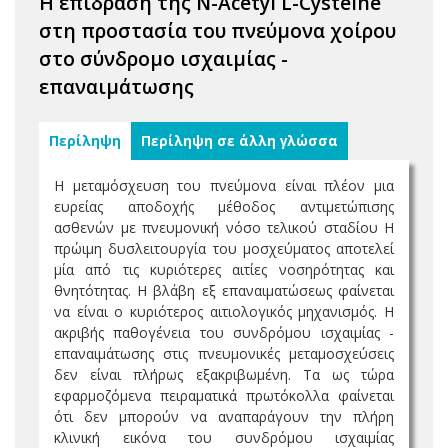
Η επίδραση της N-Acetyl L-Cysteine
στη προστασία του πνεύμονα χοίρου
στο σύνδρομο ισχαιμίας -
επαναιμάτωσης
Περίληψη
Περίληψη σε άλλη γλώσσα
Η μεταμόσχευση του πνεύμονα είναι πλέον µια
ευρείας αποδοχής μέθοδος αντιμετώπισης
ασθενών µε πνευµονική νόσο τελικού σταδίου Η
πρώιµη δυσλειτουργία του μοσχεύματος αποτελεί
µία από τις κυριότερες αιτίες νοσηρότητας και
θνητότητας. H βλάβη εξ επαναιµατώσεως φαίνεται
να είναι ο κυριότερος αιτιολογικός µηχανισµός. Η
ακριβής παθογένεια του συνδρόµου ισχαιµίας -
επαναιµάτωσης στις πνευµονικές µεταµοσχεύσεις
δεν είναι πλήρως εξακριβωµένη. Τα ως τώρα
εφαρµοζόµενα πειραµατικά πρωτόκολλα φαίνεται
ότι δεν µπορούν να αναπαράγουν την πλήρη
κλινική εικόνα του συνδρόµου ισχαιµίας