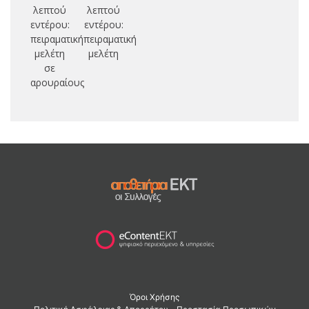
λεπτού
λεπτού
εντέρου:
εντέρου:
πειραματική
πειραματική
μελέτη
μελέτη
σε
αρουραίους