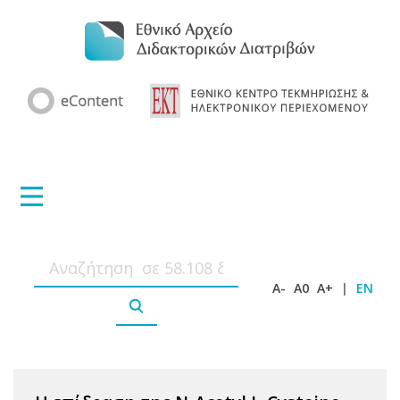
A-
A0
A+
|
EN