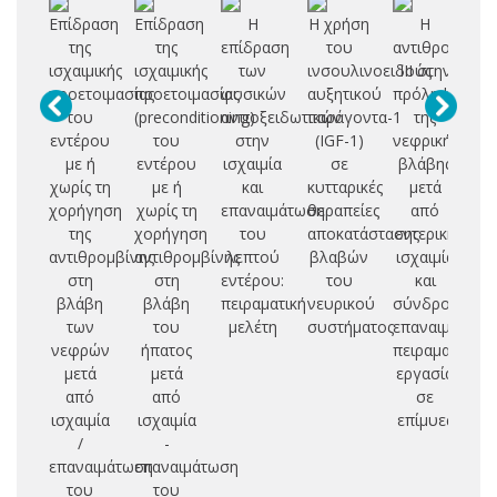
Επίδραση
Επίδραση
Η
Η χρήση
Η
Ο
της
της
επίδραση
του
αντιθρομβίνη
ισχαιμικής
ισχαιμικής
των
ινσουλινοειδούς
ΙΙΙ στην
α
προετοιμασίας
προετοιμασίας
φυσικών
αυξητικού
πρόληψη
του
(preconditioning)
αντιοξειδωτικών
παράγοντα-1
της
εντέρου
του
στην
(IGF-1)
νεφρικής
με ή
εντέρου
ισχαιμία
σε
βλάβης
ε
χωρίς τη
με ή
και
κυτταρικές
μετά
χορήγηση
χωρίς τη
επαναιμάτωση
θεραπείες
από
ο
της
χορήγηση
του
αποκατάστασης
εντερική
αντιθρομβίνης
αντιθρομβίνης
λεπτού
βλαβών
ισχαιμία
σ
στη
στη
εντέρου:
του
και
ισ
βλάβη
βλάβη
πειραματική
νευρικού
σύνδρομο
επ
των
του
μελέτη
συστήματος
επαναιμάτωση
νεφρών
ήπατος
πειραματική
λ
μετά
μετά
εργασία
εν
από
από
σε
πε
ισχαιμία
ισχαιμία
επίμυες
μ
/
-
επαναιμάτωση
επαναιμάτωση
του
του