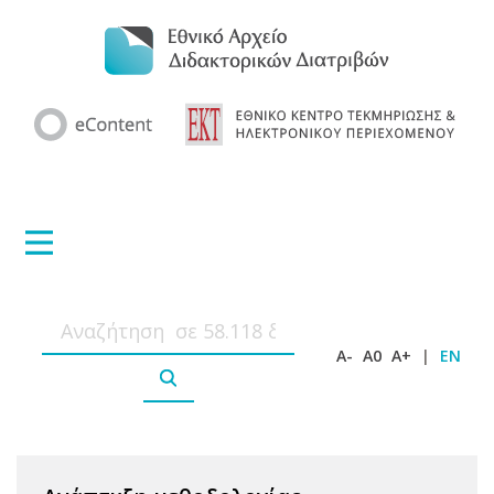
A-
A0
A+
|
EN