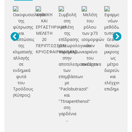
Οικοφυσιολογία
ΚΛΙΝΙΚΗ
Συμβολή
Μελέτη
Εφαρμογή
Α
της
ΚΑΙ
στη
του
νέων
κα
φύτρωσης
ΕΡΓΑΣΤΗΡΙΑΚΗ
μελέτη
ρόλου
μεθόδων
τα
και
ΜΕΛΕΤΗ
της
των p73
τυποποίησης
φ
επιπτώσεις
20
επίδρασης
ισομορφών
Gram-
της
ΠΕΡΙΠΤΩΣΕΩΝ
μετεωρολογικών
στον
θετικών
βι
κλιματικής
ΚΡΥΟΣΦΑΙΡΙΝΑΙΜΙΑΣ
παραμέτρων
καρκίνο
μικροοργανι
μ
αλλαγής
στην
του
ως
συ
σε
αποτελεσματικότητα
πνεύμονα
μέτρο
ενδημικά
των
διερεύνησης
στ
φυτά
επεμβάσεων
και
του
με
ελέγχου
κ
Τροόδους
"Paclobutrazol"
επιδημιών
C
(Κύπρος)
και
s
"Ttriapenthenol"
στη
γαρδένια
...