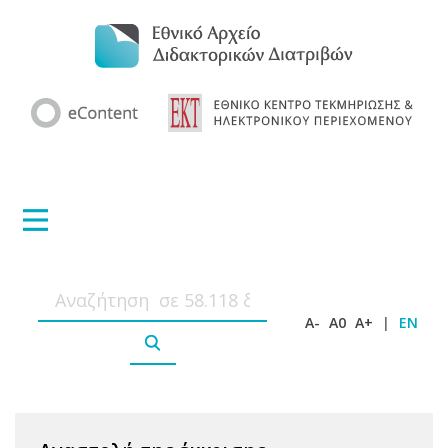
A-
A0
A+
|
EN