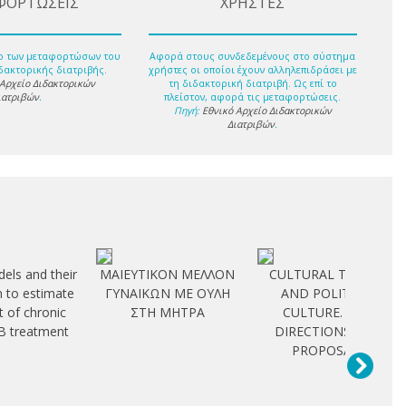
ΦΟΡΤΩΣΕΙΣ
ΧΡΗΣΤΕΣ
ο των μεταφορτώσων του
Αφορά στους συνδεδεμένους στο σύστημα
δακτορικής διατριβής.
χρήστες οι οποίοι έχουν αλληλεπιδράσει με
 Αρχείο Διδακτορικών
τη διδακτορική διατριβή. Ως επί το
ιατριβών
.
πλείστον, αφορά τις μεταφορτώσεις.
Πηγή:
Εθνικό Αρχείο Διδακτορικών
Διατριβών
.
els and their
ΜΑΙΕΥΤΙΚΟΝ ΜΕΛΛΟΝ
CULTURAL THEORY
n to estimate
ΓΥΝΑΙΚΩΝ ΜΕ ΟΥΛΗ
AND POLITICAL
t of chronic
ΣΤΗ ΜΗΤΡΑ
CULTURE. NEW
 B treatment
DIRECTIONS AND
PROPOSALS