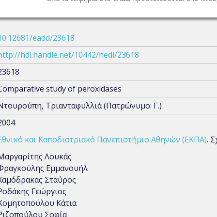
10.12681/eadd/23618
http://hdl.handle.net/10442/hedi/23618
23618
Comparative study of peroxidases
Ντουρούπη, Τριανταφυλλιά (Πατρώνυμο: Γ.)
2004
Εθνικό και Καποδιστριακό Πανεπιστήμιο Αθηνών (ΕΚΠΑ)
. 
Μαργαρίτης Λουκάς
Φραγκούλης Εμμανουήλ
Χαμόδρακας Σταύρος
Ροδάκης Γεώργιος
Κομητοπούλου Κάτια
Ριζοπούλου Σοφία