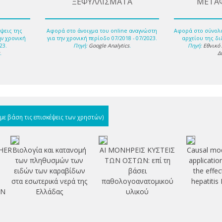
ΞΕΦΥΛΛΙΣΜΑΤΑ
ΜΕΤΑ
ψεις της
Αφορά στο άνοιγμα του online αναγνώστη
Αφορά στο σύνολ
ην χρονική
για την χρονική περίοδο 07/2018 - 07/2023.
αρχείου της δι
23.
Πηγή:
Google Analytics
.
Πηγή:
Εθνικό
s
.
Δ
(με βάση τις επισκέψεις των χρηστών)
HER
Βιολογία και κατανομή
ΑΙ ΜΟΝΗΡΕΙΣ ΚΥΣΤΕΙΣ
Causal mod
των πληθυσμών των
ΤΩΝ ΟΣΤΩΝ: επί τη
applicatio
ειδών των καραβίδων
βάσει
the effec
στα εσωτερικά νερά της
παθολογοανατομικού
hepatitis
EN
Ελλάδας
υλικού