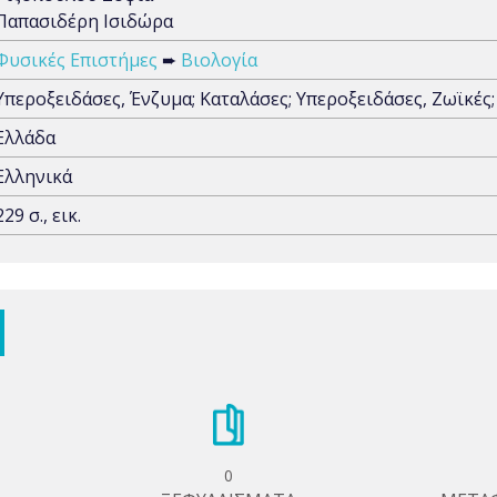
Παπασιδέρη Ισιδώρα
Φυσικές Επιστήμες
➨
Βιολογία
Υπεροξειδάσες, Ένζυμα; Καταλάσες; Υπεροξειδάσες, Ζωϊκές
Ελλάδα
Ελληνικά
229 σ., εικ.
0