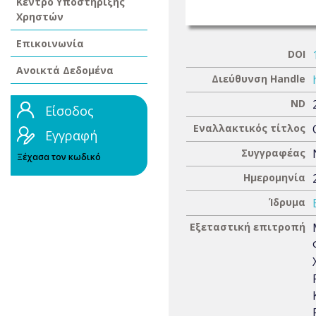
Κέντρο Υποστήριξης
Χρηστών
Επικοινωνία
DOI
Ανοικτά Δεδομένα
Διεύθυνση Handle
ND
Είσοδος
Εναλλακτικός τίτλος
Εγγραφή
Συγγραφέας
Ξέχασα τον κωδικό
Ημερομηνία
Ίδρυμα
Εξεταστική επιτροπή