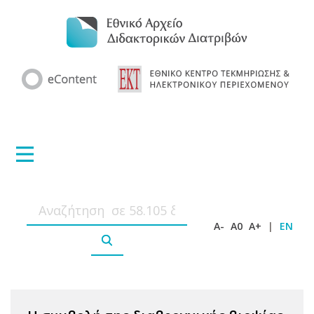
A-
A0
A+
|
EN