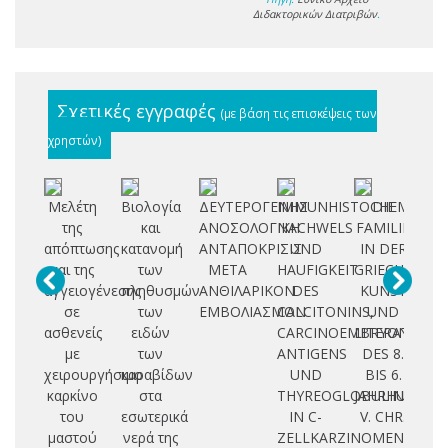
Διδακτορικών Διατριβών
.
Σχετικές εγγραφές
(με βάση τις επισκέψεις των
χρηστών)
Μελέτη
Βιολογία
ΔΕΥΤΕΡΟΓΕΝΗΣ
IMMUNHISTOCHEMISCH
DIE
Μ
της
και
ΑΝΟΣΟΛΟΓΙΚΗ
NACHWELS
FAMILIE
Μ
απόπτωσης
κατανομή
ΑΝΤΑΠΟΚΡΙΣΙΣ
UND
IN DER
Γ
και της
των
ΜΕΤΑ
HAUFIGKEIT
GRIECHISCHE
αγγειογένεσης
πληθυσμών
ΑΝΘΙΛΑΡΙΚΟΝ
DES
KUNST
σε
των
ΕΜΒΟΛΙΑΣΜΟΝ
CALCITONINS,
UND
ασθενείς
ειδών
CARCINOEMBRYONALEN
LITERATUR
Μ
με
των
ANTIGENS
DES 8.
χειρουργήσιμο
καραβίδων
UND
BIS 6.
καρκίνο
στα
THYREOGLOBULINS
JAHRHUNDER
του
εσωτερικά
IN C-
V. CHR.
μαστού
νερά της
ZELLKARZINOMEN