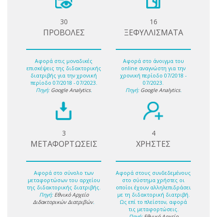
30
16
ΠΡΟΒΟΛΕΣ
ΞΕΦΥΛΛΙΣΜΑΤΑ
Αφορά στις μοναδικές
Αφορά στο άνοιγμα του
επισκέψεις της διδακτορικής
online αναγνώστη για την
διατριβής για την χρονική
χρονική περίοδο 07/2018 -
περίοδο 07/2018 - 07/2023.
07/2023.
Πηγή:
Google Analytics
.
Πηγή:
Google Analytics
.
3
4
ΜΕΤΑΦΟΡΤΩΣΕΙΣ
ΧΡΗΣΤΕΣ
Αφορά στο σύνολο των
Αφορά στους συνδεδεμένους
μεταφορτώσων του αρχείου
στο σύστημα χρήστες οι
της διδακτορικής διατριβής.
οποίοι έχουν αλληλεπιδράσει
Πηγή:
Εθνικό Αρχείο
με τη διδακτορική διατριβή.
Διδακτορικών Διατριβών
.
Ως επί το πλείστον, αφορά
τις μεταφορτώσεις.
Πηγή:
Εθνικό Αρχείο