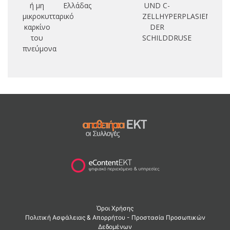
ή μη
Ελλάδας
UND C-
μικροκυτταρικό
ZELLHYPERPLASIEN
καρκίνο
DER
του
SCHILDDRUSE
πνεύμονα