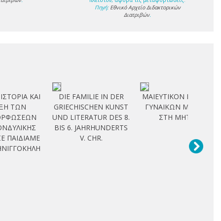
ιατριβών
.
πλείστον, αφορά τις μεταφορτώσεις.
Πηγή:
Εθνικό Αρχείο Διδακτορικών
Διατριβών
.
ΙΣΤΟΡΙΑ ΚΑΙ
DIE FAMILIE IN DER
ΜΑΙΕΥΤΙΚΟΝ ΜΕΛΛΟΝ
ΙΞΗ ΤΩΝ
GRIECHISCHEN KUNST
ΓΥΝΑΙΚΩΝ ΜΕ ΟΥΛΗ
ΟΡΦΩΣΕΩΝ
UND LITERATUR DES 8.
ΣΤΗ ΜΗΤΡΑ
ΟΝΔΥΛΙΚΗΣ
BIS 6. JAHRHUNDERTS
Ε ΠΑΙΔΙΑΜΕ
V. CHR.
ΝΙΓΓΟΚΗΛΗ