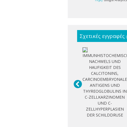
Πηγή:
Google Analytic
Σχετικές εγγραφές
IMMUNHISTOCHEMISC
NACHWELS UND
HAUFIGKEIT DES
CALCITONINS,
CARCINOEMBRYONAL
ANTIGENS UND
THYREOGLOBULINS IN
C-ZELLKARZINOMEN
UND C-
ZELLHYPERPLASIEN
DER SCHILDDRUSE