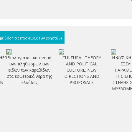
s
.
Δ
(με βάση τις επισκέψεις των χρηστών)
HER
Βιολογία και κατανομή
CULTURAL THEORY
Η ΦΥΣΙΚΗ 
των πληθυσμών των
AND POLITICAL
ΕΞΕΛ
ειδών των καραβίδων
CULTURE. NEW
ΠΑΡΑΜ
στα εσωτερικά νερά της
DIRECTIONS AND
ΤΗΣ ΣΠ
EN
Ελλάδας
PROPOSALS
ΣΤΗΛΗΣ Σ
ΜΥΕΛΟΜΗ