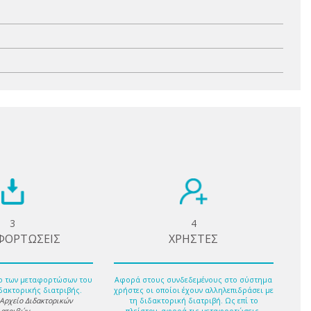
3
4
ΦΟΡΤΩΣΕΙΣ
ΧΡΗΣΤΕΣ
ο των μεταφορτώσων του
Αφορά στους συνδεδεμένους στο σύστημα
δακτορικής διατριβής.
χρήστες οι οποίοι έχουν αλληλεπιδράσει με
 Αρχείο Διδακτορικών
τη διδακτορική διατριβή. Ως επί το