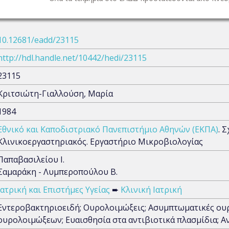
10.12681/eadd/23115
http://hdl.handle.net/10442/hedi/23115
23115
Κριτσιώτη-Γιαλλούση, Μαρία
1984
Εθνικό και Καποδιστριακό Πανεπιστήμιο Αθηνών (ΕΚΠΑ)
. 
Κλινικοεργαστηριακός. Εργαστήριο Μικροβιολογίας
Παπαβασιλείου Ι.
Σαμαράκη - Λυμπεροπούλου Β.
Ιατρική και Επιστήμες Υγείας
➨
Κλινική Ιατρική
Εντεροβακτηριοειδή; Ουρολοιμώξεις; Ασυμπτωματικές ου
ουρολοιμώξεων; Ευαισθησία στα αντιβιοτικά πλασμίδια; Α