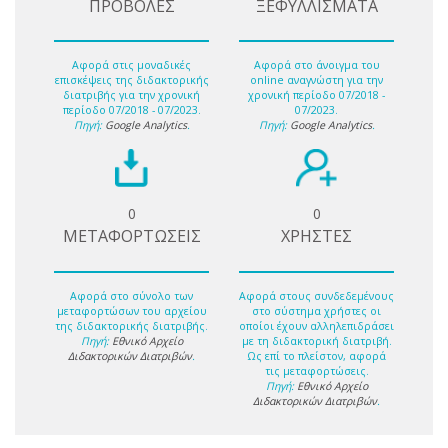
ΠΡΟΒΟΛΕΣ
ΞΕΦΥΛΛΙΣΜΑΤΑ
Αφορά στις μοναδικές
Αφορά στο άνοιγμα του
επισκέψεις της διδακτορικής
online αναγνώστη για την
διατριβής για την χρονική
χρονική περίοδο 07/2018 -
περίοδο 07/2018 - 07/2023.
07/2023.
Πηγή:
Google Analytics
.
Πηγή:
Google Analytics
.
0
0
ΜΕΤΑΦΟΡΤΩΣΕΙΣ
ΧΡΗΣΤΕΣ
Αφορά στο σύνολο των
Αφορά στους συνδεδεμένους
μεταφορτώσων του αρχείου
στο σύστημα χρήστες οι
της διδακτορικής διατριβής.
οποίοι έχουν αλληλεπιδράσει
Πηγή:
Εθνικό Αρχείο
με τη διδακτορική διατριβή.
Διδακτορικών Διατριβών
.
Ως επί το πλείστον, αφορά
τις μεταφορτώσεις.
Πηγή:
Εθνικό Αρχείο
Διδακτορικών Διατριβών
.