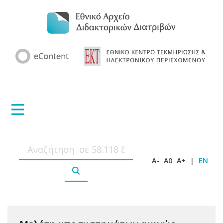
A-
A0
A+
|
EN