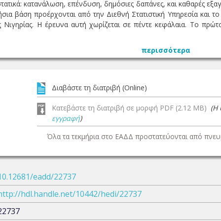
τατικά: κατανάλωση, επένδυση, δημόσιες δαπάνες, και καθαρές εξα
ήσια βάση προέρχονται από την Διεθνή Στατιστική Υπηρεσία και το
ης Νιγηρίας. Η έρευνα αυτή χωρίζεται σε πέντε κεφάλαια. Το πρώ
περισσότερα
Διαβάστε τη διατριβή (Online)
Κατεβάστε τη διατριβή σε μορφή PDF (2.12 MB)
(Η
εγγραφή
)
Όλα τα τεκμήρια στο ΕΑΔΔ προστατεύονται από πνευμ
10.12681/eadd/22737
http://hdl.handle.net/10442/hedi/22737
22737