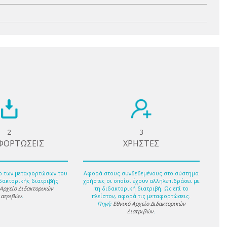
2
3
ΦΟΡΤΩΣΕΙΣ
ΧΡΗΣΤΕΣ
ο των μεταφορτώσων του
Αφορά στους συνδεδεμένους στο σύστημα
δακτορικής διατριβής.
χρήστες οι οποίοι έχουν αλληλεπιδράσει με
 Αρχείο Διδακτορικών
τη διδακτορική διατριβή. Ως επί το
ιατριβών
.
πλείστον, αφορά τις μεταφορτώσεις.
Πηγή:
Εθνικό Αρχείο Διδακτορικών
Διατριβών
.