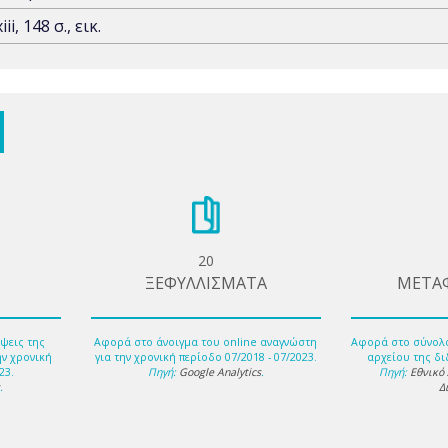
xiii, 148 σ., εικ.
20
ΞΕΦΥΛΛΙΣΜΑΤΑ
ΜΕΤΑ
ψεις της
Αφορά στο άνοιγμα του online αναγνώστη
Αφορά στο σύνολ
ην χρονική
για την χρονική περίοδο 07/2018 - 07/2023.
αρχείου της δι
23.
Πηγή:
Google Analytics
.
Πηγή:
Εθνικό
s
.
Δ