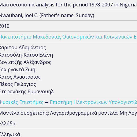
Macroeconomic analysis for the period 1978-2007 in Nigeria:
Nwaubani, Joel C. (Father's name: Sunday)
2010
Πανεπιστήμιο Μακεδονίας Οικονομικών και Κοινωνικών 
Χαρίτου Αδαμάντιος
Κατσούλη-Κάτου Ελένη
Βογιατζής Αλέξανδρος
Γεωργαντά Ζωή
Κάτος Αναστάσιος
Πέκος Γεώργιος
Στεφανάκης Εμμανουήλ
Φυσικές Επιστήμες
➨
Επιστήμη Ηλεκτρονικών Υπολογιστώ
Μοντέλα συσχέτισης; Λογαριθμογραμμικά μοντέλα; Μη Λο
Ελλάδα
Ελληνικά