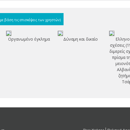
(με βάση τις επισκέψεις των χρηστών)
Οργανωμένο έγκλημα
Δύναμη και δικαίο
Ελληνο
σχέσεις (1
διμερείς σ
πρίσμα τ
μειονότ
Αλβανί
ζητήμ
Τσά