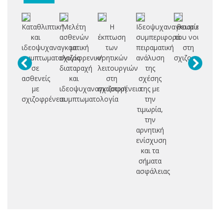
Καταθλιπτική
Μελέτη
Η
Ιδεοψυχαναγκαστική
θεωρία
Επ
και
ασθενών
έκπτωση
συμπεριφορά:
του νού
π
ιδεοψυχαναγκαστική
με
των
πειραματική
στη
σ
συμπτωματολογία
σχιζοφρενική
νοητικών
ανάλυση
σχιζοφρένεια
σε
διαταραχή
λειτουργιών
της
ψυ
ασθενείς
και
στη
σχέσης
λε
με
ιδεοψυχαναγκαστική
σχιζοφρένεια
της με
σχιζοφρένεια
συμπτωματολογία
την
ε
τιμωρία,
την
ψ
αρνητική
δι
ενίσχυση
και τα
σήματα
ασφάλειας