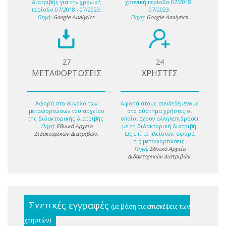
διατριβής για την χρονική
χρονική περίοδο 07/2018 -
περίοδο 07/2018 - 07/2023.
07/2023.
Πηγή:
Google Analytics
.
Πηγή:
Google Analytics
.
27
24
ΜΕΤΑΦΟΡΤΩΣΕΙΣ
ΧΡΗΣΤΕΣ
Αφορά στο σύνολο των
Αφορά στους συνδεδεμένους
μεταφορτώσων του αρχείου
στο σύστημα χρήστες οι
της διδακτορικής διατριβής.
οποίοι έχουν αλληλεπιδράσει
Πηγή:
Εθνικό Αρχείο
με τη διδακτορική διατριβή.
Διδακτορικών Διατριβών
.
Ως επί το πλείστον, αφορά
τις μεταφορτώσεις.
Πηγή:
Εθνικό Αρχείο
Διδακτορικών Διατριβών
.
Σχετικές εγγραφές
(με βάση τις επισκέψεις των
χρηστών)