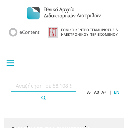
A-
A0
A+
|
EN