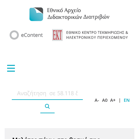
A-
A0
A+
|
EN