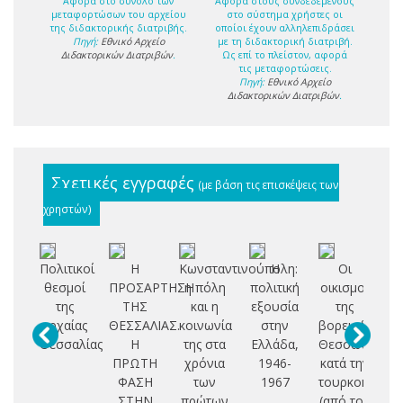
Αφορά στο σύνολο των
Αφορά στους συνδεδεμένους
μεταφορτώσων του αρχείου
στο σύστημα χρήστες οι
της διδακτορικής διατριβής.
οποίοι έχουν αλληλεπιδράσει
Πηγή:
Εθνικό Αρχείο
με τη διδακτορική διατριβή.
Διδακτορικών Διατριβών
.
Ως επί το πλείστον, αφορά
τις μεταφορτώσεις.
Πηγή:
Εθνικό Αρχείο
Διδακτορικών Διατριβών
.
Σχετικές εγγραφές
(με βάση τις επισκέψεις των
χρηστών)
Πολιτικοί
Η
Κωνσταντινούπολη:
Η
Οι
Η 
θεσμοί
ΠΡΟΣΑΡΤΗΣΗ
η πόλη
πολιτική
οικισμοί
της
ΤΗΣ
και η
εξουσία
της
κο
αρχαίας
ΘΕΣΣΑΛΙΑΣ.
κοινωνία
στην
βορειοδυτική
φ
Θεσσαλίας
Η
της στα
Ελλάδα,
Θεσσαλίας
ΠΡΩΤΗ
χρόνια
1946-
κατά την
π
ΦΑΣΗ
των
1967
τουρκοκρατία:
Βυ
ΣΤΗΝ
πρώτων
(από τον