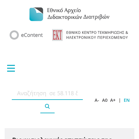
A-
A0
A+
|
EN