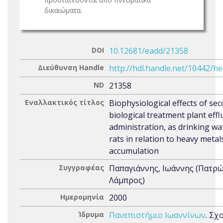
δικαιώματα.
DOI
10.12681/eadd/21358
Διεύθυνση Handle
http://hdl.handle.net/10442/h
ND
21358
Εναλλακτικός τίτλος
Biophysiological effects of se
biological treatment plant effl
administration, as drinking wat
rats in relation to heavy metal
accumulation
Συγγραφέας
Παπαγιάννης, Ιωάννης (Πατρ
Λάμπρος)
Ημερομηνία
2000
Ίδρυμα
Πανεπιστήμιο Ιωαννίνων
. Σχ