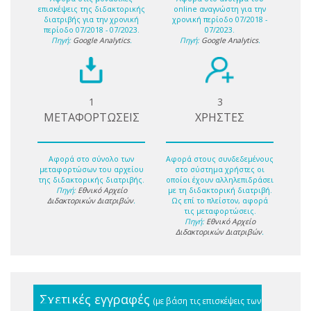
επισκέψεις της διδακτορικής
online αναγνώστη για την
διατριβής για την χρονική
χρονική περίοδο 07/2018 -
περίοδο 07/2018 - 07/2023.
07/2023.
Πηγή:
Google Analytics
.
Πηγή:
Google Analytics
.
1
3
ΜΕΤΑΦΟΡΤΩΣΕΙΣ
ΧΡΗΣΤΕΣ
Αφορά στο σύνολο των
Αφορά στους συνδεδεμένους
μεταφορτώσων του αρχείου
στο σύστημα χρήστες οι
της διδακτορικής διατριβής.
οποίοι έχουν αλληλεπιδράσει
Πηγή:
Εθνικό Αρχείο
με τη διδακτορική διατριβή.
Διδακτορικών Διατριβών
.
Ως επί το πλείστον, αφορά
τις μεταφορτώσεις.
Πηγή:
Εθνικό Αρχείο
Διδακτορικών Διατριβών
.
Σχετικές εγγραφές
(με βάση τις επισκέψεις των