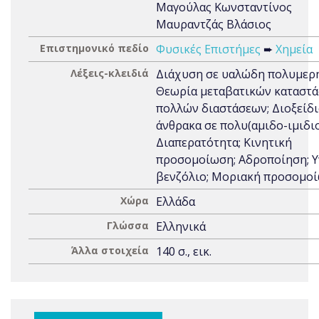
Μαγούλας Κωνσταντίνος
Μαυραντζάς Βλάσιος
Επιστημονικό πεδίο
Φυσικές Επιστήμες
➨
Χημεία
Λέξεις-κλειδιά
Διάχυση σε υαλώδη πολυμερή
Θεωρία μεταβατικών καταστ
πολλών διαστάσεων; Διοξείδ
άνθρακα σε πολυ(αμιδο-ιμιδιο
Διαπερατότητα; Κινητική
προσομοίωση; Αδροποίηση; 
βενζόλιο; Μοριακή προσομο
Χώρα
Ελλάδα
Γλώσσα
Ελληνικά
Άλλα στοιχεία
140 σ., εικ.