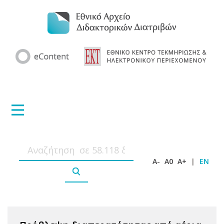
A-
A0
A+
|
EN