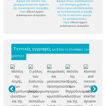
Αφορά στο σύνολο των
Αφορά στους συνδεδεμένους
μεταφορτώσων του αρχείου
στο σύστημα χρήστες οι
της διδακτορικής διατριβής.
οποίοι έχουν αλληλεπιδράσει
Πηγή:
Εθνικό Αρχείο
με τη διδακτορική διατριβή.
Διδακτορικών Διατριβών
.
Ως επί το πλείστον, αφορά
τις μεταφορτώσεις.
Πηγή:
Εθνικό Αρχείο
Διδακτορικών Διατριβών
.
Σχετικές εγγραφές
(με βάση τις επισκέψεις των
χρηστών)
Μελέτη
Ο ρόλος
Ατομιστικές
Μελέτη
Atomistic
Π
της
των
και
της
and
δομής,
διαλυτών
μεσοσκοπικές
δομής,
mesoscopic
δ
των
στη
προσομοιώσεις
των
simulations
με
θερμοδυναμικών
διαμόρφωση
υγρών
θερμοδυναμικών
of the
ιδιοτήτων
των
κρυστάλλων
ιδιοτήτων
interfacial
ατ
και της
πεπτιδίων:
και
και της
dynamics