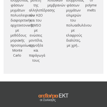
ισορροπίας
μελέτη
λιπιδικών
ισορροπίας
of
μ
φάσεων
της
μεμβρανών
φάσεων
polymer
εδ
μιγμάτων
αλληλεπίδρασης
μιγμάτων
melts
δι
πολυολεφινών
του Η2Ο
ολιμερών
α
διαφορετικής
και του
του
(
αρχιτεκτονικής
DMSO
πολυαιθυλένου
με
με
με
μεθόδους
ενώσεις
ελαφρούς
μοριακής
μοντέλα,
διαλύτες,
προσομοίωσης
αμινοξέα
με χρή...
Monte
και
Carlo
παράγωγά
τους