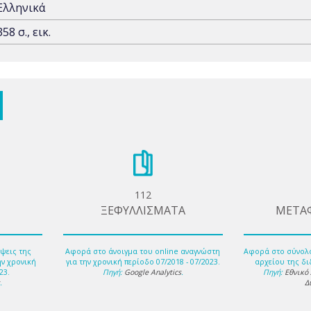
Ελληνικά
358 σ., εικ.
112
ΞΕΦΥΛΛΙΣΜΑΤΑ
ΜΕΤΑ
ψεις της
Αφορά στο άνοιγμα του online αναγνώστη
Αφορά στο σύνολ
ην χρονική
για την χρονική περίοδο 07/2018 - 07/2023.
αρχείου της δι
23.
Πηγή:
Google Analytics
.
Πηγή:
Εθνικό
s
.
Δ