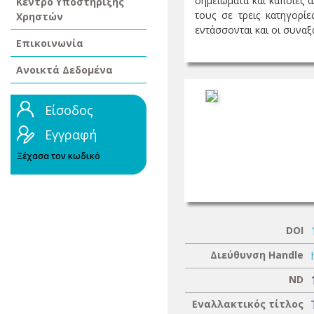
σημειώματα και κάποιες 
Κέντρο Υποστήριξης
τους σε τρεις κατηγορί
Χρηστών
εντάσσονται και οι συναξαρ
Επικοινωνία
Ανοικτά Δεδομένα
Είσοδος
Εγγραφή
Ξέχασα τον κωδικό
DOI
Διεύθυνση Handle
ND
Εναλλακτικός τίτλος