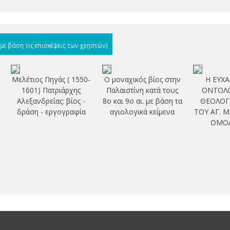
(με βάση τις επισκέψεις των χρηστών)
Μελέτιος Πηγάς ( 1550-
Ο μοναχικός βίος στην
Η ΕΥΧΑ
1601) Πατριάρχης
Παλαιστίνη κατά τους
ΟΝΤΟΛΟ
Αλεξανδρείας: βίος -
8ο και 9ο αι. με βάση τα
ΘΕΟΛΟΓ
δράση - εργογραφία
αγιολογικά κείμενα
ΤΟΥ ΑΓ. 
ΟΜΟ