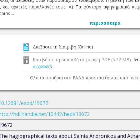
άλλες σημειώσεις, όταν παρουσιάζουν ενδιαφέρον. Η μελέτη των κε
ες και αρκετές παραλλαγές τους. Α) Τα σύντομα αφηγηματικά κε
ιακ ...
περισσότερα
Διαβάστε τη διατριβή (Online)
Κατεβάστε τη διατριβή σε μορφή PDF (5.22 MB)
(Η
εγγραφή
)
Όλα τα τεκμήρια στο ΕΑΔΔ προστατεύονται από πνευμ
10.12681/eadd/19672
http://hdl.handle.net/10442/hedi/19672
19672
The hagiographical texts about Saints Andronicos and Atha