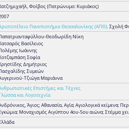
Χατζημιχαήλ, Φοίβος (Πατρώνυμο: Κυριάκος)
2007
Αριστοτέλειο Πανεπιστήμιο Θεσσαλονίκης (ΑΠΘ)
. Σχολή Φ
Παπατριανταφύλλου-Θεοδωρίδη Νίκη
Κατσαρός Βασίλειος
Πολέμης Ιωάννης
Κοτζαμπάση Σοφία
Χρηστίδης Δημήτριος
Πασχαλίδης Συμεών
Αυγερινού-Τζιώγα Μαριάννα
Ανθρωπιστικές Επιστήμες και Τέχνες
Γλώσσα και Λογοτεχνία
Ανδρόνικος, Άγιος; Αθανασία, Αγία; Αγιολογικά κείμενα; Π
Εγκώμια; Μοναχισμός Αιγύπτου 4ου-5ου αιώνα; Στέμμα χε
Ελλάδα