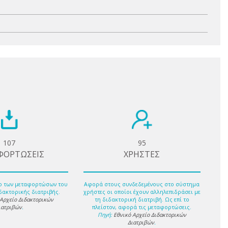
107
95
ΦΟΡΤΩΣΕΙΣ
ΧΡΗΣΤΕΣ
ο των μεταφορτώσων του
Αφορά στους συνδεδεμένους στο σύστημα
δακτορικής διατριβής.
χρήστες οι οποίοι έχουν αλληλεπιδράσει με
 Αρχείο Διδακτορικών
τη διδακτορική διατριβή. Ως επί το
ιατριβών
.
πλείστον, αφορά τις μεταφορτώσεις.
Πηγή:
Εθνικό Αρχείο Διδακτορικών
Διατριβών
.