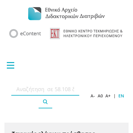
A-
A0
A+
|
EN