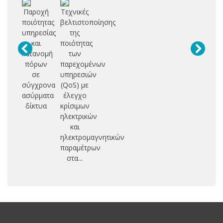
Παροχή
Τεχνικές
ποιότητας
βελτιστοποίησης
υπηρεσίας
της
και
ποιότητας
κατανομή
των
πόρων
παρεχομένων
σε
υπηρεσιών
σύγχρονα
(QoS) με
ασύρματα
έλεγχο
δίκτυα
κρίσιμων
ηλεκτρικών
και
ηλεκτρομαγνητικών
παραμέτρων
στα...