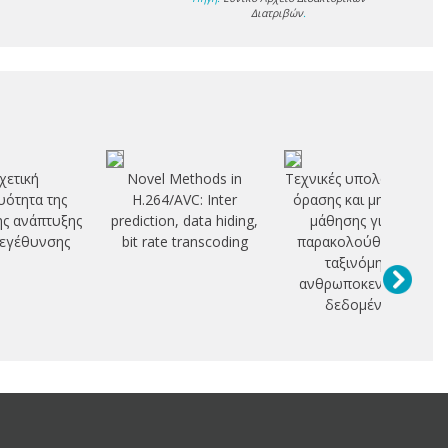
Διατριβών
.
χετική
Novel Methods in
Τεχνικές υπολογιστικής
ότητα της
H.264/AVC: Inter
όρασης και μηχανικής
ης ανάπτυξης
prediction, data hiding,
μάθησης για την
 μεγέθυνσης
bit rate transcoding
παρακολούθηση και
ταξινόμηση
ανθρωποκεντρικών
δεδομένων