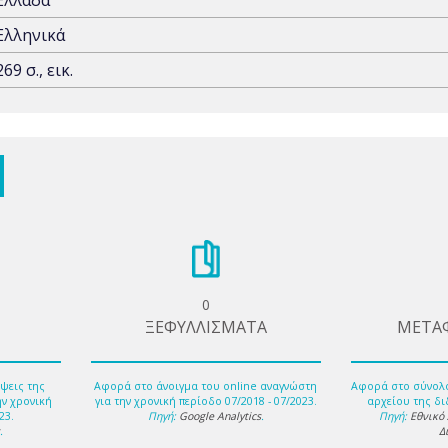
Ελλάδα
Ελληνικά
269 σ., εικ.
0
ΞΕΦΥΛΛΙΣΜΑΤΑ
ΜΕΤΑ
ψεις της
Αφορά στο άνοιγμα του online αναγνώστη
Αφορά στο σύνολ
ην χρονική
για την χρονική περίοδο 07/2018 - 07/2023.
αρχείου της δι
23.
Πηγή:
Google Analytics
.
Πηγή:
Εθνικό
s
.
Δ