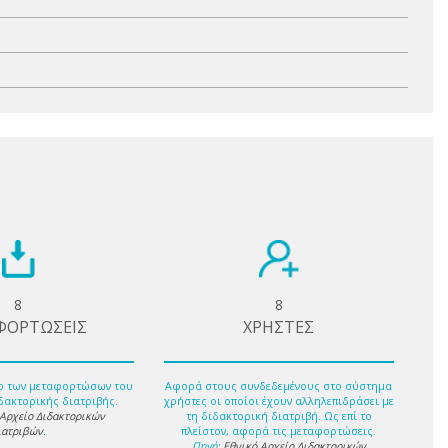
8
8
ΦΟΡΤΩΣΕΙΣ
ΧΡΗΣΤΕΣ
ο των μεταφορτώσων του
Αφορά στους συνδεδεμένους στο σύστημα
δακτορικής διατριβής.
χρήστες οι οποίοι έχουν αλληλεπιδράσει με
 Αρχείο Διδακτορικών
τη διδακτορική διατριβή. Ως επί το
ιατριβών
.
πλείστον, αφορά τις μεταφορτώσεις.
Πηγή:
Εθνικό Αρχείο Διδακτορικών