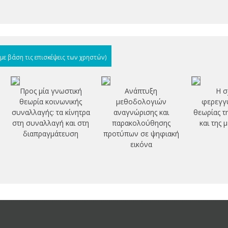
(με βάση τις επισκέψεις των χρηστών)
Προς μία γνωστική
Ανάπτυξη
Η σ
θεωρία κοινωνικής
μεθοδολογιών
φερεγγυ
συναλλαγής: τα κίνητρα
αναγνώρισης και
θεωρίας τ
στη συναλλαγή και στη
παρακολούθησης
και της
διαπραγμάτευση
προτύπων σε ψηφιακή
εικόνα