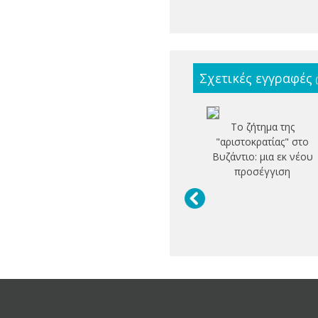
Σχετικές εγγραφές
Το ζήτημα της
"αριστοκρατίας" στο
Βυζάντιο: μια εκ νέου
προσέγγιση