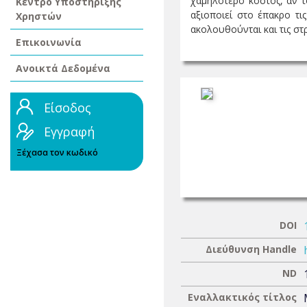
χαμηλότερο κόστος, αν τ
Κέντρο Υποστήριξης
αξιοποιεί στο έπακρο τι
Χρηστών
ακολουθούνται και τις στρ
Επικοινωνία
Ανοικτά Δεδομένα
Είσοδος
Εγγραφή
Ξέχασα τον κωδικό
DOI
Διεύθυνση Handle
ND
Εναλλακτικός τίτλος