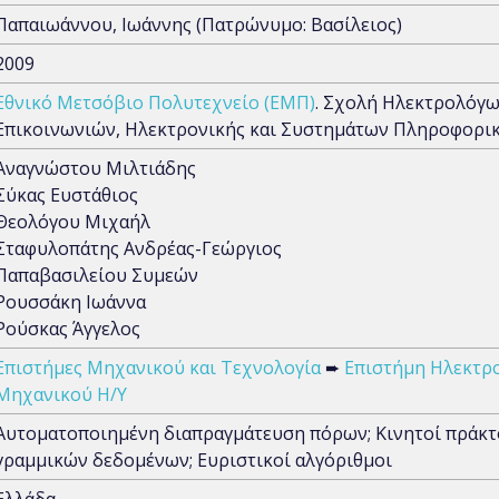
Παπαιωάννου, Ιωάννης (Πατρώνυμο: Βασίλειος)
2009
Εθνικό Μετσόβιο Πολυτεχνείο (ΕΜΠ)
. Σχολή Ηλεκτρολόγ
Επικοινωνιών, Ηλεκτρονικής και Συστημάτων Πληροφορι
Αναγνώστου Μιλτιάδης
Σύκας Ευστάθιος
Θεολόγου Μιχαήλ
Σταφυλοπάτης Ανδρέας-Γεώργιος
Παπαβασιλείου Συμεών
Ρουσσάκη Ιωάννα
Ρούσκας Άγγελος
Επιστήμες Μηχανικού και Τεχνολογία
➨
Επιστήμη Ηλεκτρ
Μηχανικού Η/Υ
Αυτοματοποιημένη διαπραγμάτευση πόρων; Κινητοί πράκτο
γραμμικών δεδομένων; Ευριστικοί αλγόριθμοι