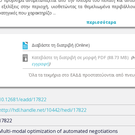
ο πρόβλημα αντιμετωπίζεται από την πλευρά του πελάτη και αντ
ς εξελίξεις στην περιοχή, υιοθετώντας τα θεμελιωμένα περιβάλ
ατηγικές που χαρακτηρίζο ...
περισσότερα
Διαβάστε τη διατριβή (Online)
Κατεβάστε τη διατριβή σε μορφή PDF (88.73 MB)
(
εγγραφή
)
Όλα τα τεκμήρια στο ΕΑΔΔ προστατεύονται από πνευμ
10.12681/eadd/17822
http://hdl.handle.net/10442/hedi/17822
17822
Multi-modal optimization of automated negotiations