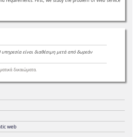
nd requirements. First, we study the problem of Web service
Η υπηρεσία είναι διαθέσιμη μετά από δωρεάν
ατικά δικαιώματα.
ntic web