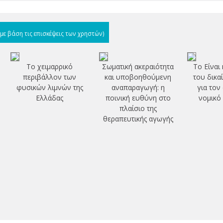
(με βάση τις επισκέψεις των χρηστών)
Το χειμαρρικό
Σωματική ακεραιότητα
Το Είναι
περιβάλλον των
και υποβοηθούμενη
του δικα
φυσικών λιμνών της
αναπαραγωγή: η
για τον
Ελλάδας
ποινική ευθύνη στο
νομικό
πλαίσιο της
θεραπευτικής αγωγής