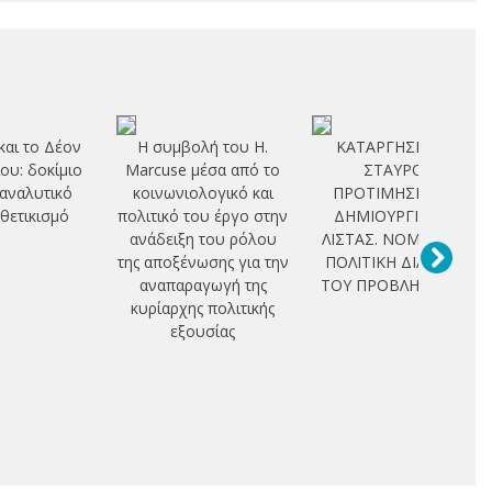
 και το Δέον
Η συμβολή του H.
ΚΑΤΑΡΓΗΣΗ ΤΟΥ
ίου: δοκίμιο
Marcuse μέσα από το
ΣΤΑΥΡΟΥ
 αναλυτικό
κοινωνιολογικό και
ΠΡΟΤΙΜΗΣΗΣ ΚΑΙ
 θετικισμό
πολιτικό του έργο στην
ΔΗΜΙΟΥΡΓΙΑ ΤΗΣ
ανάδειξη του ρόλου
ΛΙΣΤΑΣ. ΝΟΜΙΚΗ ΚΑΙ
της αποξένωσης για την
ΠΟΛΙΤΙΚΗ ΔΙΑΣΤΑΣΗ
αναπαραγωγή της
ΤΟΥ ΠΡΟΒΛΗΜΑΤΟΣ
κυρίαρχης πολιτικής
εξουσίας