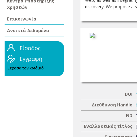
Web, as well as integrati
Κέντρο Υποστήριξης
discovery. We propose a si
Χρηστών
Επικοινωνία
Ανοικτά Δεδομένα
Είσοδος
Εγγραφή
Ξέχασα τον κωδικό
DOI
Διεύθυνση Handle
ND
Εναλλακτικός τίτλος
Συγγραφέας