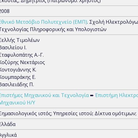
Σκούτας, Δημήτριος (Πατρώνυμο: Χρήστος)
2008
Εθνικό Μετσόβιο Πολυτεχνείο (ΕΜΠ)
. Σχολή Ηλεκτρολόγ
Τεχνολογίας Πληροφορικής και Υπολογιστών
Σελλής Τιμολέων
Βασιλείου Ι.
Σταφυλοπάτης Α.-Γ.
Κοζύρης Νεκτάριος
Κοντογιάννης Κ.
Κουμπαράκης Ε.
Βασιλειάδης Π.
Επιστήμες Μηχανικού και Τεχνολογία
➨
Επιστήμη Ηλεκτρ
Μηχανικού Η/Υ
Σημασιολογικός ιστός; Υπηρεσίες ιστού; Δίκτυα ομότιμων
Ελλάδα
Αγγλικά