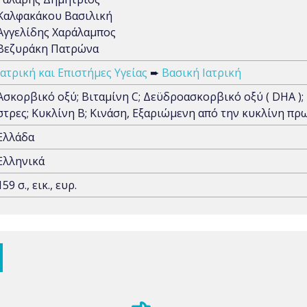
Καλφακάκου Βασιλική
Αγγελίδης Χαράλαμπος
Βεζυράκη Πατρώνα
Ιατρική και Επιστήμες Υγείας
➨
Βασική Ιατρική
Ασκορβικό οξύ; Βιταμίνη C; Δεϋδροασκορβικό οξύ ( DHA );
στρες; Κυκλίνη Β; Κινάση, Εξαριώμενη από την κυκλίνη πρω
Ελλάδα
Ελληνικά
159 σ., εικ., ευρ.