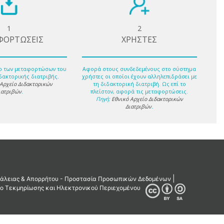
1
2
ΦΟΡΤΩΣΕΙΣ
ΧΡΗΣΤΕΣ
ο των μεταφορτώσων του
Αφορά στους συνδεδεμένους στο σύστημα
δακτορικής διατριβής.
χρήστες οι οποίοι έχουν αλληλεπιδράσει με
 Αρχείο Διδακτορικών
τη διδακτορική διατριβή. Ως επί το
ιατριβών
.
πλείστον, αφορά τις μεταφορτώσεις.
Πηγή:
Εθνικό Αρχείο Διδακτορικών
Διατριβών
.