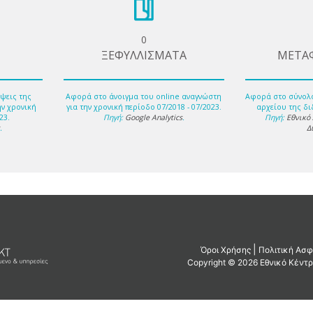
0
ΞΕΦΥΛΛΙΣΜΑΤΑ
ΜΕΤΑ
ψεις της
Αφορά στο άνοιγμα του online αναγνώστη
Αφορά στο σύνολ
ην χρονική
για την χρονική περίοδο 07/2018 - 07/2023.
αρχείου της δι
23.
Πηγή:
Google Analytics
.
Πηγή:
Εθνικό
s
.
Δ