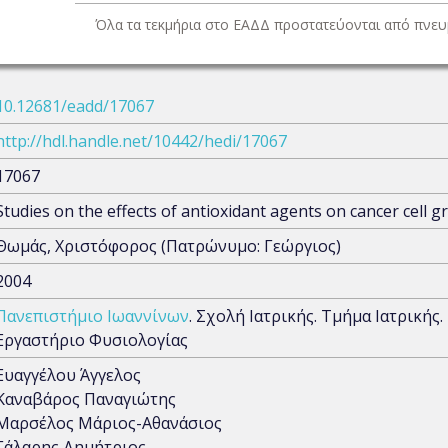
Όλα τα τεκμήρια στο ΕΑΔΔ προστατεύονται από πνευμ
10.12681/eadd/17067
http://hdl.handle.net/10442/hedi/17067
17067
Studies on the effects of antioxidant agents on cancer cell gro
Θωμάς, Χριστόφορος (Πατρώνυμο: Γεώργιος)
2004
Πανεπιστήμιο Ιωαννίνων
. Σχολή Ιατρικής. Τμήμα Ιατρικής
Εργαστήριο Φυσιολογίας
Ευαγγέλου Άγγελος
Καναβάρος Παναγιώτης
Μαρσέλος Μάριος-Αθανάσιος
Γάλαρης Δημήτριος