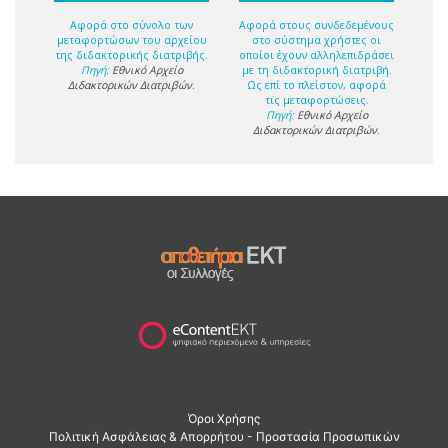
Αφορά στο σύνολο των
Αφορά στους συνδεδεμένους
μεταφορτώσων του αρχείου
στο σύστημα χρήστες οι
της διδακτορικής διατριβής.
οποίοι έχουν αλληλεπιδράσει
Πηγή:
Εθνικό Αρχείο
με τη διδακτορική διατριβή.
Διδακτορικών Διατριβών
.
Ως επί το πλείστον, αφορά
τις μεταφορτώσεις.
Πηγή:
Εθνικό Αρχείο
Διδακτορικών Διατριβών
.