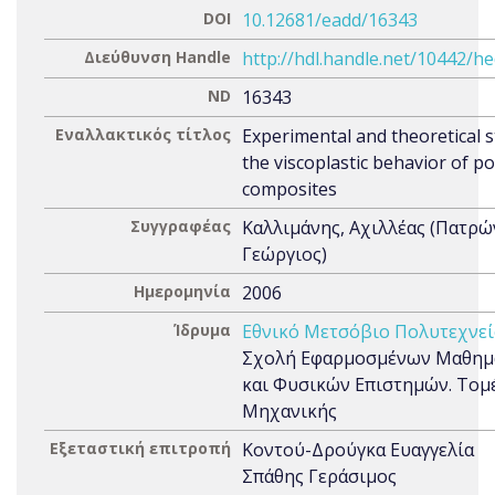
DOI
10.12681/eadd/16343
Διεύθυνση Handle
http://hdl.handle.net/10442/h
ND
16343
Εναλλακτικός τίτλος
Experimental and theoretical s
the viscoplastic behavior of p
composites
Συγγραφέας
Καλλιμάνης, Αχιλλέας (Πατρώ
Γεώργιος)
Ημερομηνία
2006
Ίδρυμα
Εθνικό Μετσόβιο Πολυτεχνεί
Σχολή Εφαρμοσμένων Μαθημ
και Φυσικών Επιστημών. Τομ
Μηχανικής
Εξεταστική επιτροπή
Κοντού-Δρούγκα Ευαγγελία
Σπάθης Γεράσιμος