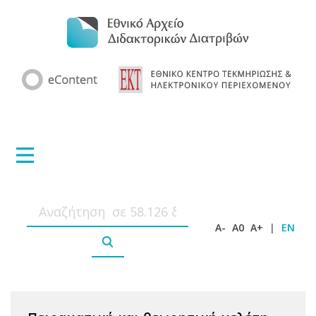
A-
A0
A+
|
EN