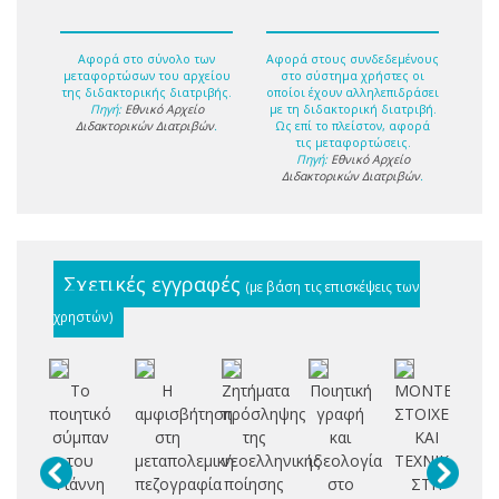
Αφορά στο σύνολο των
Αφορά στους συνδεδεμένους
μεταφορτώσων του αρχείου
στο σύστημα χρήστες οι
της διδακτορικής διατριβής.
οποίοι έχουν αλληλεπιδράσει
Πηγή:
Εθνικό Αρχείο
με τη διδακτορική διατριβή.
Διδακτορικών Διατριβών
.
Ως επί το πλείστον, αφορά
τις μεταφορτώσεις.
Πηγή:
Εθνικό Αρχείο
Διδακτορικών Διατριβών
.
Σχετικές εγγραφές
(με βάση τις επισκέψεις των
χρηστών)
Το
Η
Ζητήματα
Ποιητική
ΜΟΝΤΕΡΝΙΣΤ
ποιητικό
αμφισβήτηση
πρόσληψης
γραφή
ΣΤΟΙΧΕΙΑ
λο
σύμπαν
στη
της
και
ΚΑΙ
του
μεταπολεμική
νεοελληνικής
ιδεολογία
ΤΕΧΝΙΚΕΣ
Γιάννη
πεζογραφία
ποίησης
στο
ΣΤΗ
Π