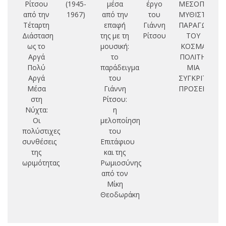
Ρίτσου
(1945-
μέσα
έργο
ΜΕΣΟΠΟΛΕΜ
Π
από την
1967)
από την
του
ΜΥΘΙΣΤΟΡΗΜ
Τέταρτη
επαφή
Γιάννη
ΠΑΡΑΓΩΓΗ
Διάσταση
της με τη
Ρίτσου
ΤΟΥ
θ
ως το
μουσική:
ΚΟΣΜΑ
σ
Αργά
το
ΠΟΛΙΤΗ:
αν
Πολύ
παράδειγμα
ΜΙΑ
Αργά
του
ΣΥΓΚΡΙΤΙΚΗ
Μέσα
Γιάννη
ΠΡΟΣΕΓΓΙΣΗ
στη
Ρίτσου:
Νύχτα:
η
Οι
μελοποίηση
πολύστιχες
του
συνθέσεις
Επιτάφιου
της
και της
ωριμότητας
Ρωμιοσύνης
από τον
Μίκη
Θεοδωράκη