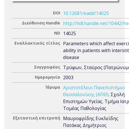
DOI
10.12681/eadd/14025
Διεύθυνση Handle
http://hdl.handle.net/10442/h
ND
14025
Εναλλακτικός τίτλος
Parameters which affect exerc
ability in patients with intersti
disease
Συγγραφέας
Τρύφων, Σταύρος (Πατρώνυμο
Ημερομηνία
2003
Ίδρυμα
Αριστοτέλειο Πανεπιστήμιο
Θεσσαλονίκης (ΑΠΘ)
. Σχολή
Επιστημών Υγείας. Τμήμα Ιατρ
Τομέας Παθολογίας
Εξεταστική επιτροπή
Μαυροφρίδης Ευκλείδης
Πατάκας Δημήτριος