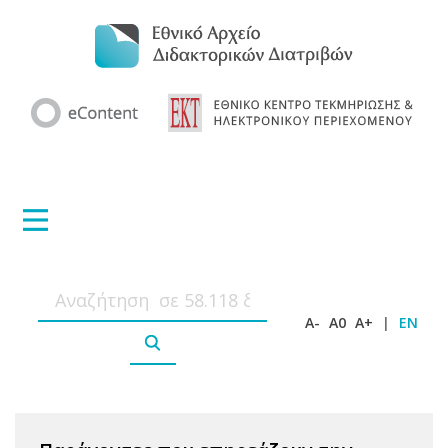
A-
A0
A+
|
EN