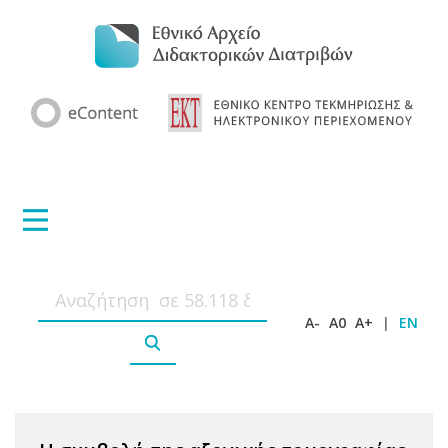
A-
A0
A+
|
EN