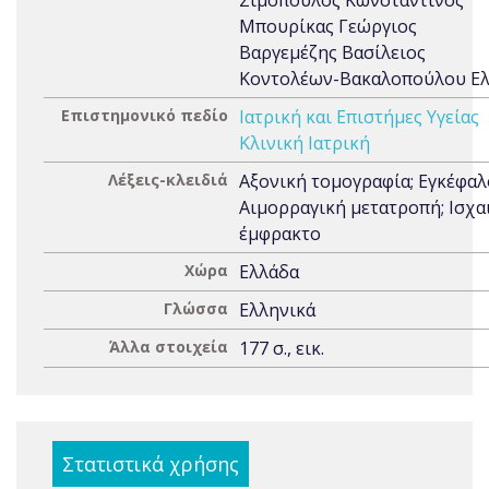
Σιμόπουλος Κωνσταντίνος
Μπουρίκας Γεώργιος
Βαργεμέζης Βασίλειος
Κοντολέων-Βακαλοπούλου Ε
Επιστημονικό πεδίο
Ιατρική και Επιστήμες Υγείας
Κλινική Ιατρική
Λέξεις-κλειδιά
Αξονική τομογραφία; Εγκέφαλ
Αιμορραγική μετατροπή; Ισχα
έμφρακτο
Χώρα
Ελλάδα
Γλώσσα
Ελληνικά
Άλλα στοιχεία
177 σ., εικ.
Στατιστικά χρήσης