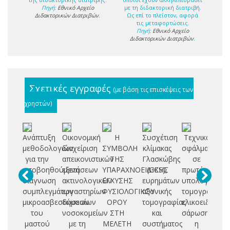
Πηγή:
Εθνικό Αρχείο
με τη διδακτορική διατριβή.
Διδακτορικών Διατριβών
.
Ως επί το πλείστον, αφορά
τις μεταφορτώσεις.
Πηγή:
Εθνικό Αρχείο
Διδακτορικών Διατριβών
.
Σχετικές εγγραφές
(με βάση τις επισκέψεις των
χρηστών)
Ανάπτυξη
Οικονομική
Η
Συσχέτιση
Τεχνικά
μεθοδολογιών
διαχείριση
ΣΥΜΒΟΛΗ
κλίμακας
σφάλματα
Σ
για την
απεικονιστικών
ΤΗΣ
Γλασκώβης
σε
Τ
υποβοηθούμενη
εξετάσεων
ΥΠΑΡΑΧΝΟΕΙΔΙΚΗΣ
(GCS),
πρωτόκολλα
Θ
διάγνωση
ακτινολογικών
ΕΓΧΥΣΗΣ
ευρημάτων
υπολογιστική
συμπλεγμάτων
εργαστηρίων
ΦΥΣΙΟΛΟΓΙΚΟΥ
αξονικής
τομογραφίας
Α
μικροασβεστώσεων
δημοσίων
ΟΡΟΥ
τομογραφίας
ελικοειδούς
του
νοσοκομείων
ΣΤΗ
και
σάρωσης:
Π
μαστού
με τη
ΜΕΛΕΤΗ
συστήματος
η
Π