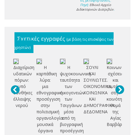
τις μεταφορτώσεις.
Πηγή:
Εθνικό Αρχείο
Διδακτορικών Διατριβών
.
Σχετικές εγγραφές
(με βάση τις επισκέψεις των
χρηστών)
Διαχείριση
Η
Η
ΣΟΥΛΙ
Κοινωνικές
Νε
υδατικών
καρπάθικη
ψυχοκοινωνική
ΚΑΙ
σχέσεις
Φ
πόρων:
λύρα:
ταυτότητα
ΣΟΥΛΙΩΤΕΣ.
και
υπό
μια
των
ΟΙΚΟΝΟΜΙΚΑ,
ταυτότητες
Θε
συνθήκες
εθνογραφική
οικογενειών
ΚΟΙΝΩΝΙΚΑ
στην
α
έλλειψης
προσέγγιση
των
ΚΑΙ
κοινότητα
νερού
στην
Τσιγγάνων
ΔΗΜΟΓΡΑΦΙΚΑ
Ρομά
απ
πολιτισμική
μέσα
ΔΕΔΟΜΕΝΑ
της
οργανολογία:
από τη
Αγίας
π
μουσικά
βιογραφική
Βαρβάρας
όργανα
προσέγγιση