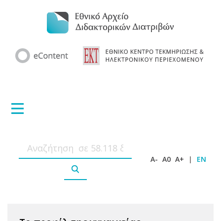
A-
A0
A+
|
EN