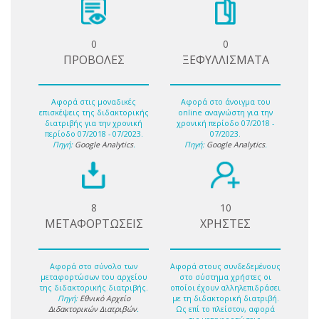
0
0
ΠΡΟΒΟΛΕΣ
ΞΕΦΥΛΛΙΣΜΑΤΑ
Αφορά στις μοναδικές
Αφορά στο άνοιγμα του
επισκέψεις της διδακτορικής
online αναγνώστη για την
διατριβής για την χρονική
χρονική περίοδο 07/2018 -
περίοδο 07/2018 - 07/2023.
07/2023.
Πηγή:
Google Analytics
.
Πηγή:
Google Analytics
.
8
10
ΜΕΤΑΦΟΡΤΩΣΕΙΣ
ΧΡΗΣΤΕΣ
Αφορά στο σύνολο των
Αφορά στους συνδεδεμένους
μεταφορτώσων του αρχείου
στο σύστημα χρήστες οι
της διδακτορικής διατριβής.
οποίοι έχουν αλληλεπιδράσει
Πηγή:
Εθνικό Αρχείο
με τη διδακτορική διατριβή.
Διδακτορικών Διατριβών
.
Ως επί το πλείστον, αφορά