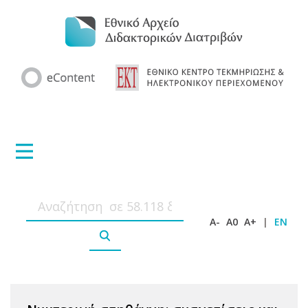
A-
A0
A+
|
EN