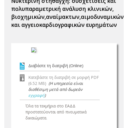
Νυκτερινή στηθάγχη: συσχετίσεις και
πολυπαραμετρική ανάλυση κλινικών,
βιοχημικών,αναίμακτων,αιμοδυναμικών
και αγγειοκαρδιογραφικών ευρημάτων
Διαβάστε τη διατριβή (Online)
Κατεβάστε τη διατριβή σε μορφή PDF
(6.52 MB)
(Η υπηρεσία είναι
διαθέσιμη μετά από δωρεάν
εγγραφή
)
Όλα τα τεκμήρια στο ΕΑΔΔ
προστατεύονται από πνευματικά
δικαιώματα.