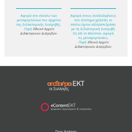
Αφορά στο σύνολο των
Αφορά στους συνδεδεμένους
μεταφορτώσων του αρχείου
στο σύστημα χρήστες οι
της διδακτορικής διατριβής.
οποίοι έχουν αλληλεπιδράσει
Πηγή:
Εθνικό Αρχείο
με τη διδακτορική διατριβή.
Διδακτορικών Διατριβών
.
Ως επί το πλείστον, αφορά
τις μεταφορτώσεις.
Πηγή:
Εθνικό Αρχείο
Διδακτορικών Διατριβών
.