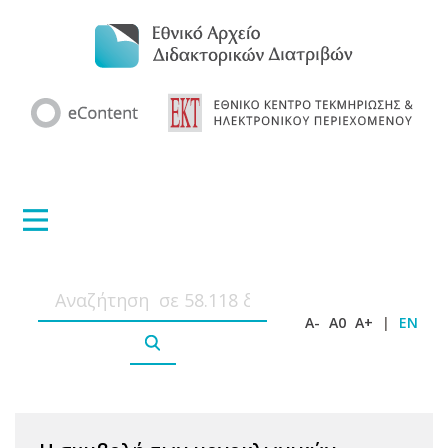
A-
A0
A+
|
EN