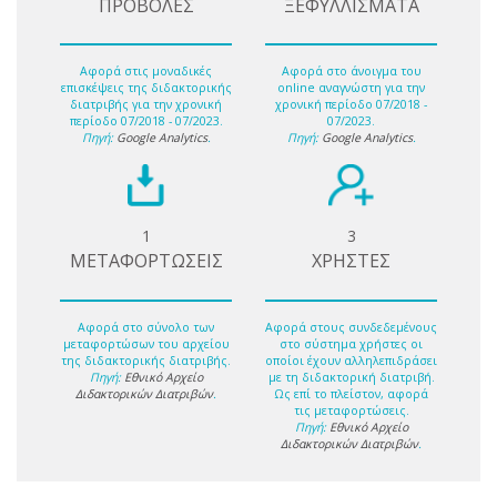
ΠΡΟΒΟΛΕΣ
ΞΕΦΥΛΛΙΣΜΑΤΑ
Αφορά στις μοναδικές
Αφορά στο άνοιγμα του
επισκέψεις της διδακτορικής
online αναγνώστη για την
διατριβής για την χρονική
χρονική περίοδο 07/2018 -
περίοδο 07/2018 - 07/2023.
07/2023.
Πηγή:
Google Analytics
.
Πηγή:
Google Analytics
.
1
3
ΜΕΤΑΦΟΡΤΩΣΕΙΣ
ΧΡΗΣΤΕΣ
Αφορά στο σύνολο των
Αφορά στους συνδεδεμένους
μεταφορτώσων του αρχείου
στο σύστημα χρήστες οι
της διδακτορικής διατριβής.
οποίοι έχουν αλληλεπιδράσει
Πηγή:
Εθνικό Αρχείο
με τη διδακτορική διατριβή.
Διδακτορικών Διατριβών
.
Ως επί το πλείστον, αφορά
τις μεταφορτώσεις.
Πηγή:
Εθνικό Αρχείο
Διδακτορικών Διατριβών
.