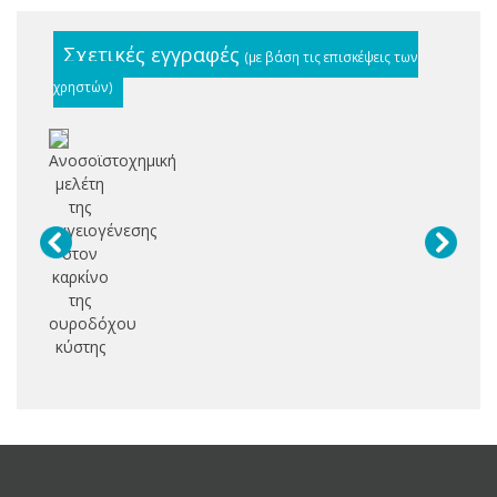
Σχετικές εγγραφές
(με βάση τις επισκέψεις των
χρηστών)
Ανοσοϊστοχημική
μελέτη
της
αγγειογένεσης
στον
καρκίνο
της
ουροδόχου
κύστης